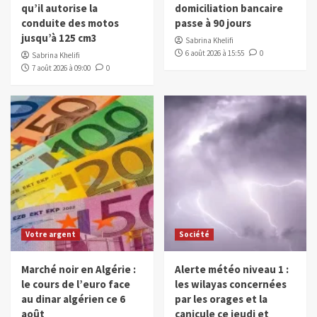
qu’il autorise la
domiciliation bancaire
conduite des motos
passe à 90 jours
jusqu’à 125 cm3
Sabrina Khelifi
6 août 2026 à 15:55
0
Sabrina Khelifi
7 août 2026 à 09:00
0
Votre argent
Société
Marché noir en Algérie :
Alerte météo niveau 1 :
le cours de l’euro face
les wilayas concernées
au dinar algérien ce 6
par les orages et la
août
canicule ce jeudi et