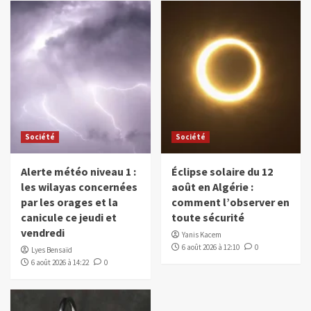
Société
Société
Alerte météo niveau 1 :
Éclipse solaire du 12
les wilayas concernées
août en Algérie :
par les orages et la
comment l’observer en
canicule ce jeudi et
toute sécurité
vendredi
Yanis Kacem
6 août 2026 à 12:10
0
Lyes Bensaïd
6 août 2026 à 14:22
0