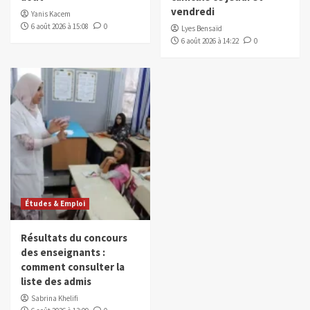
vendredi
Yanis Kacem
6 août 2026 à 15:08
0
Lyes Bensaïd
6 août 2026 à 14:22
0
Études & Emploi
Résultats du concours
des enseignants :
comment consulter la
liste des admis
Sabrina Khelifi