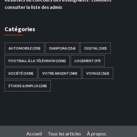
consulter la liste des admis
Catégories
AUTOMOBILE
(250)
DIASPORA
(216)
DIGITAL
(183)
FOOTBALL À LA TÉLÉVISION
(1036)
LOGEMENT
(97)
SOCIÉTÉ
(1438)
VOTRE ARGENT
(584)
VOYAGE
(565)
ÉTUDES & EMPLOI
(238)
Ce site web a été développé par
TAIBOUNI WEB
SOLUTION
|
https://taibouniwebsolution.com
Accueil
Tous les articles
À propos