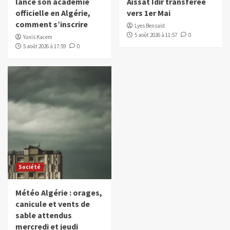
lance son académie
Aïssat Idir transférée
officielle en Algérie,
vers 1er Mai
comment s’inscrire
Lyes Bensaïd
5 août 2026 à 11:57
0
Yanis Kacem
5 août 2026 à 17:59
0
Société
Météo Algérie : orages,
canicule et vents de
sable attendus
mercredi et jeudi