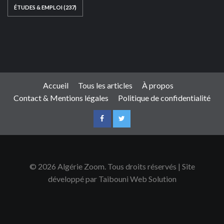
ÉTUDES & EMPLOI
(237)
Ce site web a été développé par
TAIBOUNI WEB
SOLUTION
|
https://taibouniwebsolution.com
Accueil
Tous les articles
À propos
Contact & Mentions légales
Politique de confidentialité
© 2026 Algérie Zoom. Tous droits réservés | Site
développé par Taibouni Web Solution