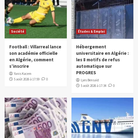
Société
Études & Emploi
Football : Villarreal lance
Hébergement
son académie officielle
universitaire en Algérie :
en Algérie, comment
les 8 motifs de refus
s’inscrire
automatique sur
PROGRES
Yanis Kacem
5 août 2026 à 17:59
0
Lyes Bensaïd
5 août 2026 à 17:34
0