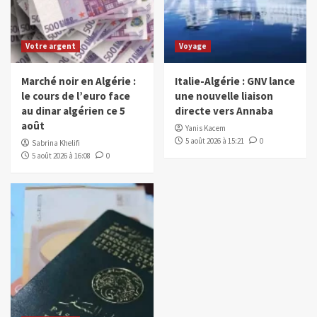
Votre argent
Voyage
Marché noir en Algérie :
Italie-Algérie : GNV lance
le cours de l’euro face
une nouvelle liaison
au dinar algérien ce 5
directe vers Annaba
août
Yanis Kacem
5 août 2026 à 15:21
0
Sabrina Khelifi
5 août 2026 à 16:08
0