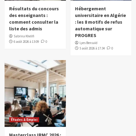
Résultats du concours
Hébergement
des enseignants :
universitaire en Algérie
comment consulter la
: les 8 motifs de refus
liste des admis
automatique sur
PROGRES
Sabrina Khelifi
6 août 2026 à 13:09
0
Lyes Bensaïd
5 août 2026 à 17:34
0
Études & Emploi
Masterclass IRMC 2026 :