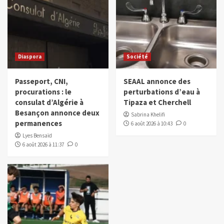
Diaspora
Société
Passeport, CNI,
SEAAL annonce des
procurations : le
perturbations d’eau à
consulat d’Algérie à
Tipaza et Cherchell
Besançon annonce deux
Sabrina Khelifi
permanences
6 août 2026 à 10:43
0
Lyes Bensaïd
6 août 2026 à 11:37
0