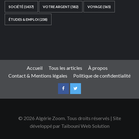
SOCIÉTÉ
(1437)
VOTRE ARGENT
(582)
VOYAGE
(565)
ÉTUDES & EMPLOI
(238)
Ce site web a été développé par
TAIBOUNI WEB
SOLUTION
|
https://taibouniwebsolution.com
Accueil
Tous les articles
À propos
Contact & Mentions légales
Politique de confidentialité
© 2026 Algérie Zoom. Tous droits réservés | Site
développé par Taibouni Web Solution