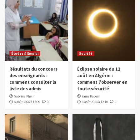
Études & Emploi
Société
Résultats du concours
Éclipse solaire du 12
des enseignants :
août en Algérie :
comment consulter la
comment l’observer en
liste des admis
toute sécurité
Sabrina Khelifi
Yanis Kacem
6 août 2026 à 13:09
0
6 août 2026 à 12:10
0