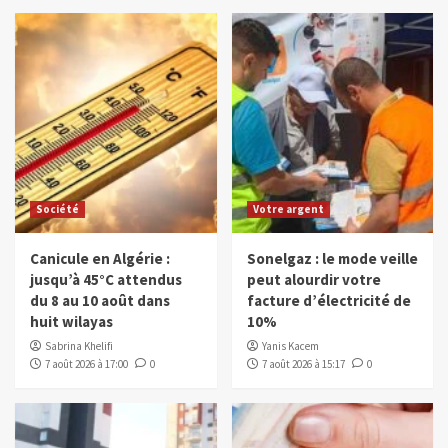
Société
Votre argent
Canicule en Algérie :
Sonelgaz : le mode veille
jusqu’à 45°C attendus
peut alourdir votre
du 8 au 10 août dans
facture d’électricité de
huit wilayas
10%
Sabrina Khelifi
Yanis Kacem
7 août 2026 à 17:00
0
7 août 2026 à 15:17
0