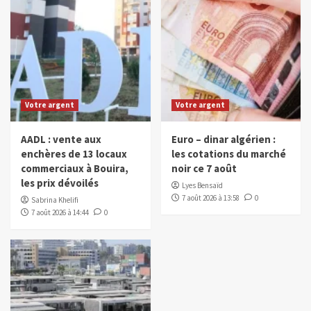
Votre argent
Votre argent
AADL : vente aux
Euro – dinar algérien :
enchères de 13 locaux
les cotations du marché
commerciaux à Bouira,
noir ce 7 août
les prix dévoilés
Lyes Bensaïd
7 août 2026 à 13:58
0
Sabrina Khelifi
7 août 2026 à 14:44
0