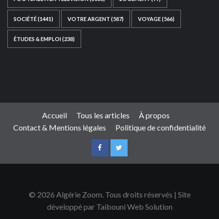
SOCIÉTÉ
(1441)
VOTRE ARGENT
(587)
VOYAGE
(566)
ÉTUDES & EMPLOI
(238)
Ce site web a été développé par
TAIBOUNI WEB
SOLUTION
|
https://taibouniwebsolution.com
Accueil
Tous les articles
À propos
Contact & Mentions légales
Politique de confidentialité
© 2026 Algérie Zoom. Tous droits réservés | Site
développé par Taibouni Web Solution