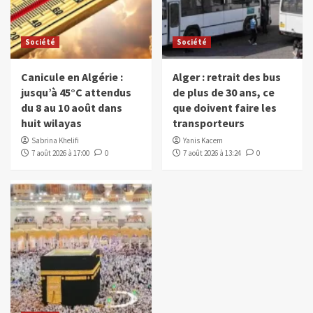
Société
Société
Canicule en Algérie :
Alger : retrait des bus
jusqu’à 45°C attendus
de plus de 30 ans, ce
du 8 au 10 août dans
que doivent faire les
huit wilayas
transporteurs
Sabrina Khelifi
Yanis Kacem
7 août 2026 à 17:00
0
7 août 2026 à 13:24
0