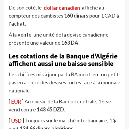
De son côté, le
dollar canadien
affiche au
compteur des cambistes
160 dinars
pour 1 CAD à
l’
achat
.
À la
vente
, une unité de la devise canadienne
présente une valeur de
163 DA
.
Les cotations de la Banque d’Algérie
affichent aussi une baisse sensible
Les chiffres mis à jour par la BA montrent un petit
pas en arrière des devises fortes face à la monnaie
nationale.
[
EUR
] Au niveau de la Banque centrale, 1 € se
vend contre
143.45 DZD
.
[
USD
] Toujours sur le marché interbancaire, 1 $
vaut
134.66 dinars algériens
.