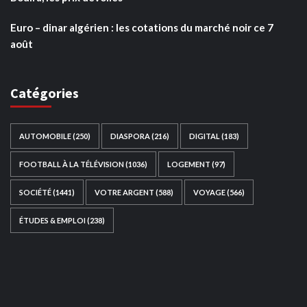
Euro – dinar algérien : les cotations du marché noir ce 7
août
Catégories
AUTOMOBILE
(250)
DIASPORA
(216)
DIGITAL
(183)
FOOTBALL À LA TÉLÉVISION
(1036)
LOGEMENT
(97)
SOCIÉTÉ
(1441)
VOTRE ARGENT
(588)
VOYAGE
(566)
ÉTUDES & EMPLOI
(238)
Ce site web a été développé par
TAIBOUNI WEB
SOLUTION
|
https://taibouniwebsolution.com