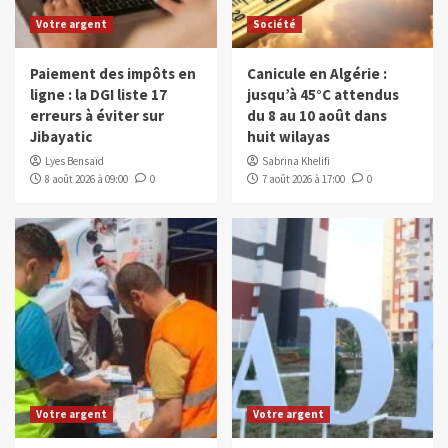
Votre argent
Société
Paiement des impôts en
Canicule en Algérie :
ligne : la DGI liste 17
jusqu’à 45°C attendus
erreurs à éviter sur
du 8 au 10 août dans
Jibayatic
huit wilayas
Lyes Bensaïd
Sabrina Khelifi
8 août 2026 à 09:00
0
7 août 2026 à 17:00
0
Votre argent
Votre argent