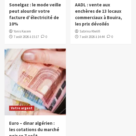
Sonelgaz : le mode veille
AADL : vente aux
peut alourdir votre
enchères de 13 locaux
facture d’électricité de
commerciaux à Bouira,
10%
les prix dévoilés
Yanis Kacem
Sabrina Khelifi
7 août 2026 à 15:17
0
7 août 2026 à 14:44
0
Votre argent
Euro – dinar algérien :
les cotations du marché
noir ce 7 août