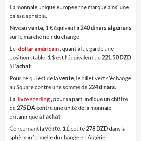
La monnaie unique européenne marque ainsi une
baisse sensible.
Niveau
vente
, 1 € équivaut à
240 dinars algériens
sur le marché noir du change.
Le
dollar américain
, quant à lui, garde une
position stable. 1 $ est l’équivalent de
221.50 DZD
à l’
achat
.
Pour ce qui est de la
vente
, le billet vert s’échange
au Square contre une somme de
224 dinars
.
La
livre sterling
, pour sa part, indique un chiffre
de
275 DA
contre une unité de la monnaie
britannique à l’
achat
.
Concernant la
vente
, 1 £ coûte
278 DZD
dans la
sphère informelle du change en Algérie.