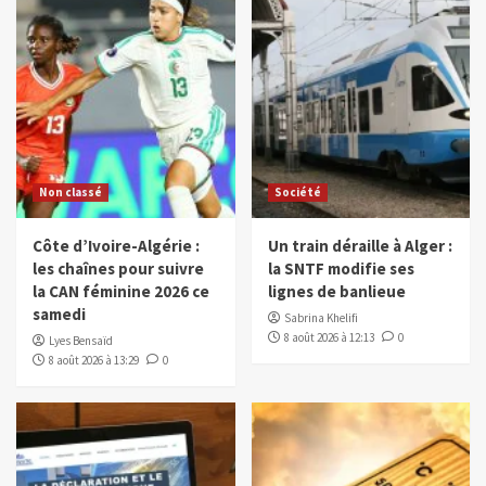
Non classé
Société
Côte d’Ivoire-Algérie :
Un train déraille à Alger :
les chaînes pour suivre
la SNTF modifie ses
la CAN féminine 2026 ce
lignes de banlieue
samedi
Sabrina Khelifi
8 août 2026 à 12:13
0
Lyes Bensaïd
8 août 2026 à 13:29
0