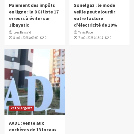
Paiement des impôts
Sonelgaz : le mode
en ligne : la DGI liste 17
veille peut alourdir
erreurs à éviter sur
votre facture
Jibayatic
d’électricité de 10%
Lyes Bensaïd
Yanis Kacem
8 août 2026 à 09:00
0
7 août 2026 à 15:17
0
Votre argent
AADL : vente aux
enchères de 13 locaux