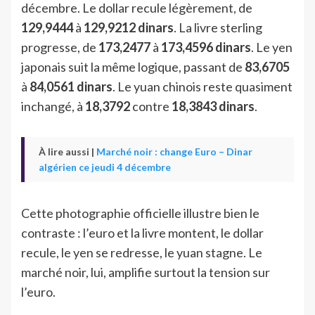
décembre. Le dollar recule légèrement, de
129,9444
à
129,9212 dinars
. La livre sterling
progresse, de
173,2477
à
173,4596 dinars
. Le yen
japonais suit la même logique, passant de
83,6705
à
84,0561 dinars
. Le yuan chinois reste quasiment
inchangé, à
18,3792
contre
18,3843 dinars
.
À lire aussi |
Marché noir : change Euro – Dinar
algérien ce jeudi 4 décembre
Cette photographie officielle illustre bien le
contraste : l’euro et la livre montent, le dollar
recule, le yen se redresse, le yuan stagne. Le
marché noir, lui, amplifie surtout la tension sur
l’euro.