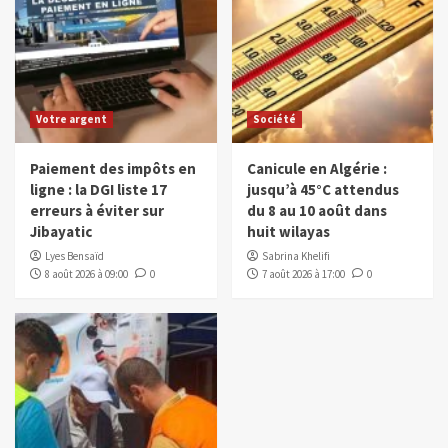
Votre argent
Société
Paiement des impôts en
Canicule en Algérie :
ligne : la DGI liste 17
jusqu’à 45°C attendus
erreurs à éviter sur
du 8 au 10 août dans
Jibayatic
huit wilayas
Lyes Bensaïd
Sabrina Khelifi
8 août 2026 à 09:00
0
7 août 2026 à 17:00
0