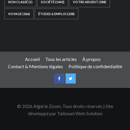
NON CLASSÉ
(1)
SOCIÉTÉ
(1442)
VOTRE ARGENT
(588)
VOYAGE
(566)
ÉTUDES & EMPLOI
(238)
Ce site web a été développé par
TAIBOUNI WEB
SOLUTION
|
https://taibouniwebsolution.com
Accueil
Tous les articles
À propos
Contact & Mentions légales
Politique de confidentialité
© 2026 Algérie Zoom. Tous droits réservés | Site
développé par Taibouni Web Solution