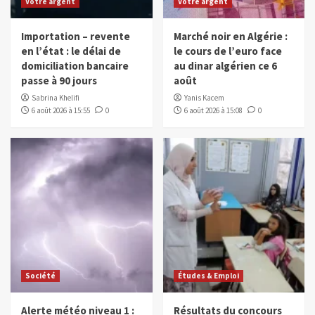
Votre argent
Votre argent
Importation – revente
Marché noir en Algérie :
en l’état : le délai de
le cours de l’euro face
domiciliation bancaire
au dinar algérien ce 6
passe à 90 jours
août
Sabrina Khelifi
Yanis Kacem
6 août 2026 à 15:55
0
6 août 2026 à 15:08
0
Société
Études & Emploi
Alerte météo niveau 1 :
Résultats du concours