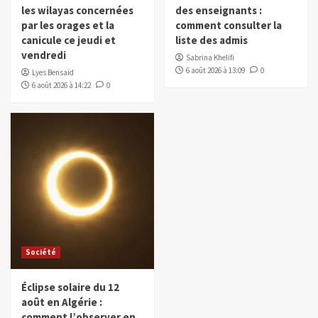
les wilayas concernées
des enseignants :
par les orages et la
comment consulter la
canicule ce jeudi et
liste des admis
vendredi
Sabrina Khelifi
6 août 2026 à 13:09
0
Lyes Bensaïd
6 août 2026 à 14:22
0
Société
Éclipse solaire du 12
août en Algérie :
comment l’observer en