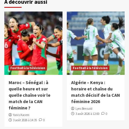
À découvrir aussi
Football à la télévision
Football à la télévision
Maroc – Sénégal : à
Algérie – Kenya :
quelle heure et sur
horaire et chaîne du
quelle chaîne voir le
match décisif de la CAN
match de la CAN
féminine 2026
féminine ?
Lyes Bensaïd
3 août 2026 à 12:00
0
Yanis Kacem
3 août 2026 à 14:35
0