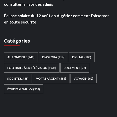
consulter la liste des admis
Éclipse solaire du 12 août en Algérie : comment l’observer
en toute sécurité
Catégories
AUTOMOBILE
(249)
DIASPORA
(216)
DIGITAL
(183)
FOOTBALL À LA TÉLÉVISION
(1036)
LOGEMENT
(97)
SOCIÉTÉ
(1438)
VOTRE ARGENT
(584)
VOYAGE
(565)
ÉTUDES & EMPLOI
(238)
Ce site web a été développé par
TAIBOUNI WEB
SOLUTION
|
https://taibouniwebsolution.com