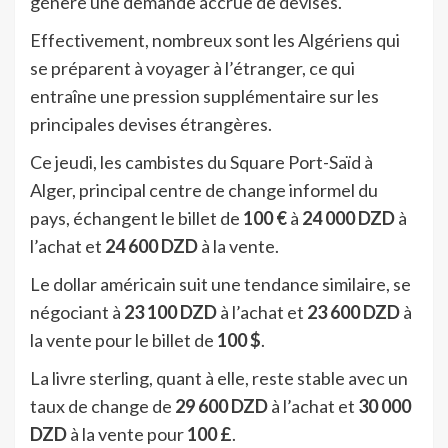
génère une demande accrue de devises.
Effectivement, nombreux sont les Algériens qui
se préparent à voyager à l’étranger, ce qui
entraîne une pression supplémentaire sur les
principales devises étrangères.
Ce jeudi, les cambistes du Square Port-Saïd à
Alger, principal centre de change informel du
pays, échangent le billet de
100 €
à
24 000 DZD
à
l’achat et
24 600 DZD
à la vente.
Le dollar américain suit une tendance similaire, se
négociant à
23 100 DZD
à l’achat et
23 600 DZD
à
la vente pour le billet de
100 $
.
La livre sterling, quant à elle, reste stable avec un
taux de change de
29 600 DZD
à l’achat et
30 000
DZD
à la vente pour
100 £
.