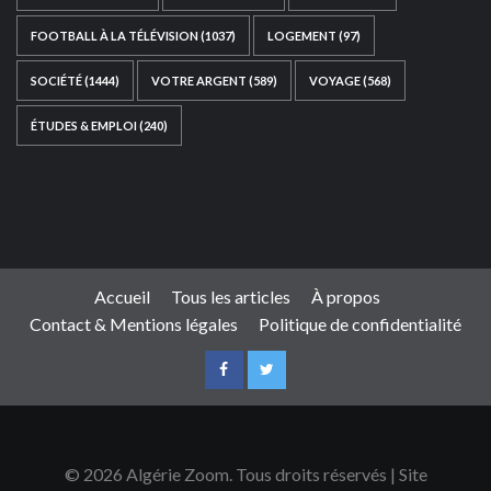
FOOTBALL À LA TÉLÉVISION
(1037)
LOGEMENT
(97)
SOCIÉTÉ
(1444)
VOTRE ARGENT
(589)
VOYAGE
(568)
ÉTUDES & EMPLOI
(240)
Ce site web a été développé par
TAIBOUNI WEB
SOLUTION
|
https://taibouniwebsolution.com
Accueil
Tous les articles
À propos
Contact & Mentions légales
Politique de confidentialité
© 2026 Algérie Zoom. Tous droits réservés | Site