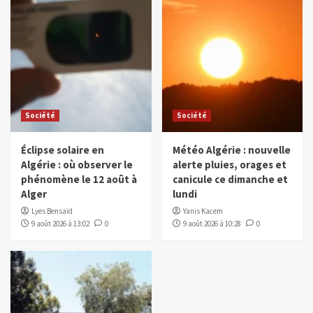
Société
Société
Éclipse solaire en
Météo Algérie : nouvelle
Algérie : où observer le
alerte pluies, orages et
phénomène le 12 août à
canicule ce dimanche et
Alger
lundi
Lyes Bensaïd
Yanis Kacem
9 août 2026 à 13:02
0
9 août 2026 à 10:28
0