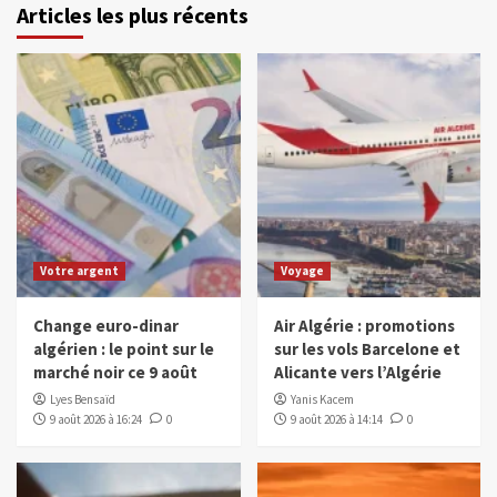
Articles les plus récents
Votre argent
Voyage
Change euro-dinar
Air Algérie : promotions
algérien : le point sur le
sur les vols Barcelone et
marché noir ce 9 août
Alicante vers l’Algérie
Lyes Bensaïd
Yanis Kacem
9 août 2026 à 16:24
0
9 août 2026 à 14:14
0