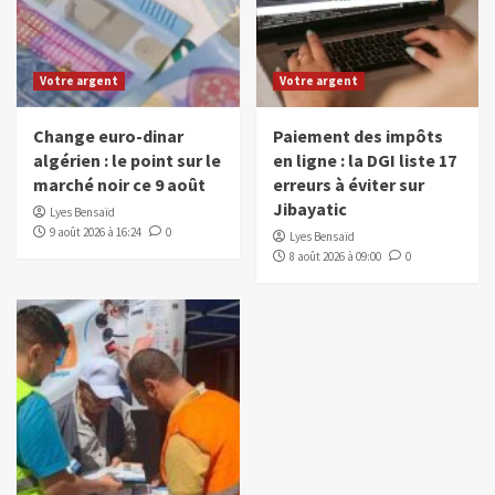
Votre argent
Votre argent
Change euro-dinar
Paiement des impôts
algérien : le point sur le
en ligne : la DGI liste 17
marché noir ce 9 août
erreurs à éviter sur
Jibayatic
Lyes Bensaïd
9 août 2026 à 16:24
0
Lyes Bensaïd
8 août 2026 à 09:00
0