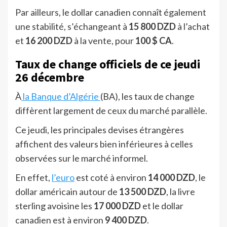
Par ailleurs, le dollar canadien connaît également
une stabilité, s’échangeant à
15 800 DZD
à l’achat
et
16 200 DZD
à la vente, pour
100 $ CA
.
Taux de change officiels de ce jeudi
26 décembre
À
la Banque d’Algérie
(BA), les taux de change
diffèrent largement de ceux du marché parallèle.
Ce jeudi, les principales devises étrangères
affichent des valeurs bien inférieures à celles
observées sur le marché informel.
En effet,
l’euro
est coté à environ
14 000 DZD
, le
dollar américain autour de
13 500 DZD
, la livre
sterling avoisine les
17 000 DZD
et le dollar
canadien est à environ
9 400 DZD
.