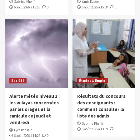
Sabrina Khelifi
Yanis Kacem
6 août 2026 à 15:55
0
6 août 2026 à 15:08
0
Société
Études & Emploi
Alerte météo niveau 1 :
Résultats du concours
les wilayas concernées
des enseignants :
par les orages et la
comment consulter la
canicule ce jeudi et
liste des admis
vendredi
Sabrina Khelifi
6 août 2026 à 13:09
0
Lyes Bensaïd
6 août 2026 à 14:22
0