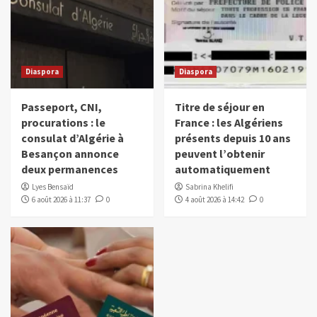
Diaspora
Diaspora
Passeport, CNI,
Titre de séjour en
procurations : le
France : les Algériens
consulat d’Algérie à
présents depuis 10 ans
Besançon annonce
peuvent l’obtenir
deux permanences
automatiquement
Lyes Bensaïd
Sabrina Khelifi
6 août 2026 à 11:37
0
4 août 2026 à 14:42
0