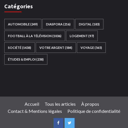
Catégories
AUTOMOBILE
(249)
DIASPORA
(216)
DIGITAL
(183)
FOOTBALL À LA TÉLÉVISION
(1036)
LOGEMENT
(97)
SOCIÉTÉ
(1438)
VOTRE ARGENT
(584)
VOYAGE
(565)
ÉTUDES & EMPLOI
(238)
Ce site web a été développé par
TAIBOUNI WEB
SOLUTION
|
https://taibouniwebsolution.com
Accueil
Tous les articles
À propos
Contact & Mentions légales
Politique de confidentialité