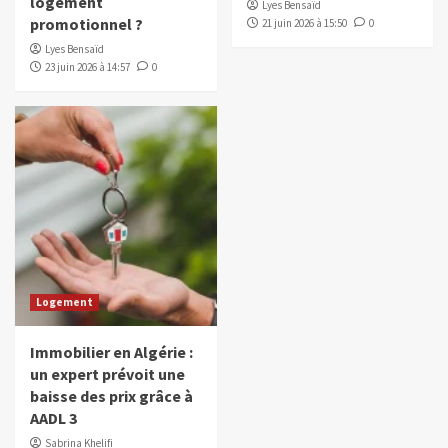
logement
Lyes Bensaïd
promotionnel ?
21 juin 2026 à 15:50
0
Lyes Bensaïd
23 juin 2026 à 14:57
0
Logement
Immobilier en Algérie :
un expert prévoit une
baisse des prix grâce à
AADL 3
Sabrina Khelifi