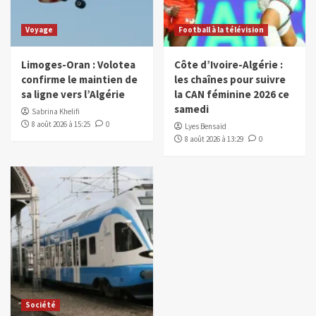
Voyage
Football à la télévision
Limoges-Oran : Volotea
Côte d’Ivoire-Algérie :
confirme le maintien de
les chaînes pour suivre
sa ligne vers l’Algérie
la CAN féminine 2026 ce
samedi
Sabrina Khelifi
8 août 2026 à 15:25
0
Lyes Bensaïd
8 août 2026 à 13:29
0
Société