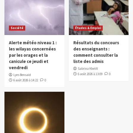
Société
Études & Emploi
Alerte météo niveau 1 :
Résultats du concours
les wilayas concernées
des enseignants :
par les orages et la
comment consulter la
canicule ce jeudi et
liste des admis
vendredi
Sabrina Khelifi
6 août 2026 à 13:09
0
Lyes Bensaïd
6 août 2026 à 14:22
0