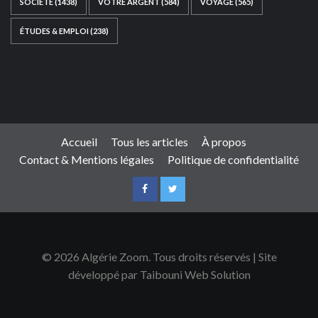
SOCIÉTÉ
(1438)
VOTRE ARGENT
(584)
VOYAGE
(565)
ÉTUDES & EMPLOI
(238)
Ce site web a été développé par
TAIBOUNI WEB
SOLUTION
|
https://taibouniwebsolution.com
Accueil
Tous les articles
À propos
Contact & Mentions légales
Politique de confidentialité
© 2026 Algérie Zoom. Tous droits réservés | Site
développé par Taibouni Web Solution