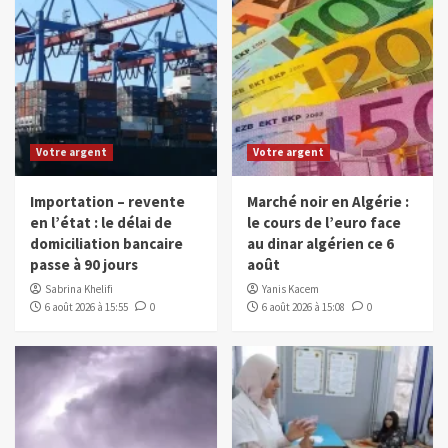
Votre argent
Votre argent
Importation – revente
Marché noir en Algérie :
en l’état : le délai de
le cours de l’euro face
domiciliation bancaire
au dinar algérien ce 6
passe à 90 jours
août
Sabrina Khelifi
Yanis Kacem
6 août 2026 à 15:55
0
6 août 2026 à 15:08
0