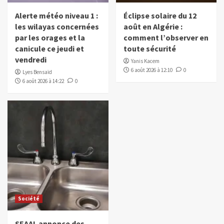
Alerte météo niveau 1 :
Éclipse solaire du 12
les wilayas concernées
août en Algérie :
par les orages et la
comment l’observer en
canicule ce jeudi et
toute sécurité
vendredi
Yanis Kacem
6 août 2026 à 12:10
0
Lyes Bensaïd
6 août 2026 à 14:22
0
Société
SEAAL annonce des