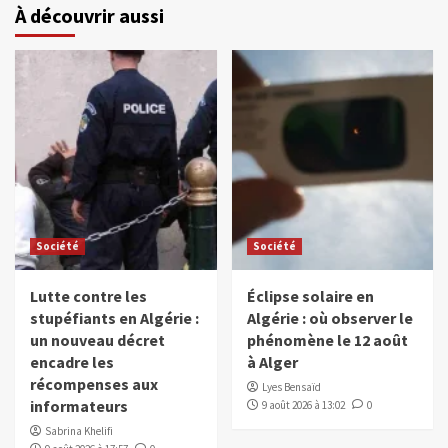
À découvrir aussi
Société
Société
Lutte contre les
Éclipse solaire en
stupéfiants en Algérie :
Algérie : où observer le
un nouveau décret
phénomène le 12 août
encadre les
à Alger
récompenses aux
Lyes Bensaïd
informateurs
9 août 2026 à 13:02
0
Sabrina Khelifi