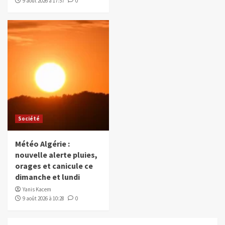
9 août 2026 à 17:57
0
Société
Météo Algérie :
nouvelle alerte pluies,
orages et canicule ce
dimanche et lundi
Yanis Kacem
9 août 2026 à 10:28
0