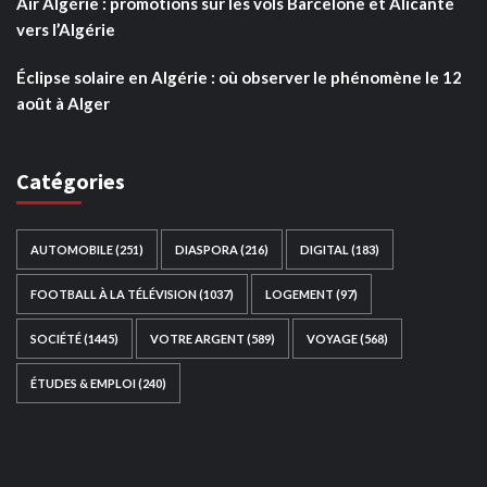
Air Algérie : promotions sur les vols Barcelone et Alicante
vers l’Algérie
Éclipse solaire en Algérie : où observer le phénomène le 12
août à Alger
Catégories
AUTOMOBILE
(251)
DIASPORA
(216)
DIGITAL
(183)
FOOTBALL À LA TÉLÉVISION
(1037)
LOGEMENT
(97)
SOCIÉTÉ
(1445)
VOTRE ARGENT
(589)
VOYAGE
(568)
ÉTUDES & EMPLOI
(240)
Ce site web a été développé par
TAIBOUNI WEB
SOLUTION
|
https://taibouniwebsolution.com