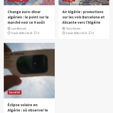
Change euro-dinar
Air Algérie : promotions
algérien : le point sur le
sur les vols Barcelone et
marché noir ce 9 août
Alicante vers l’Algérie
Lyes Bensaïd
Yanis Kacem
9 août 2026 à 16:24
0
9 août 2026 à 14:14
0
Société
Éclipse solaire en
Algérie : où observer le