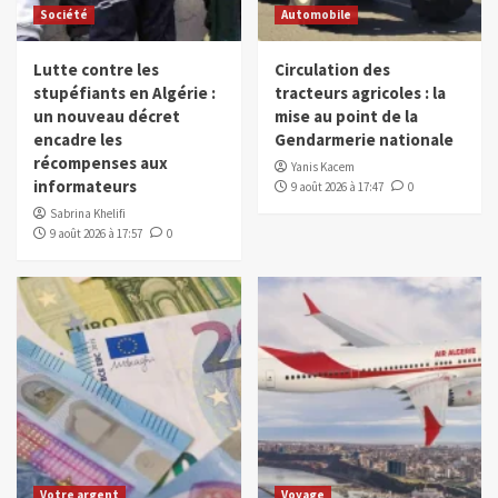
Société
Automobile
Lutte contre les
Circulation des
stupéfiants en Algérie :
tracteurs agricoles : la
un nouveau décret
mise au point de la
encadre les
Gendarmerie nationale
récompenses aux
Yanis Kacem
informateurs
9 août 2026 à 17:47
0
Sabrina Khelifi
9 août 2026 à 17:57
0
Votre argent
Voyage