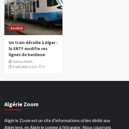
Société
Un train déraille à Alger :
la SNTF modifie ses
lignes de banlieue
Sabrina Khelifi
8 août 2026 à 12:13
0
Algérie Zoom
Algérie Zoom est un site d’informations utiles dédié aux
Algériens, en Algérie comme à l’étranger. Nous couvrons