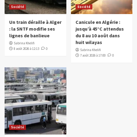
Société
Société
Un train déraille à Alger
Canicule en Algérie :
: la SNTF modifie ses
jusqu’à 45°C attendus
lignes de banlieue
du 8 au 10 août dans
huit wilayas
Sabrina Khelifi
8 août 2026 à 12:13
0
Sabrina Khelifi
7 août 2026 à 17:00
0
Société