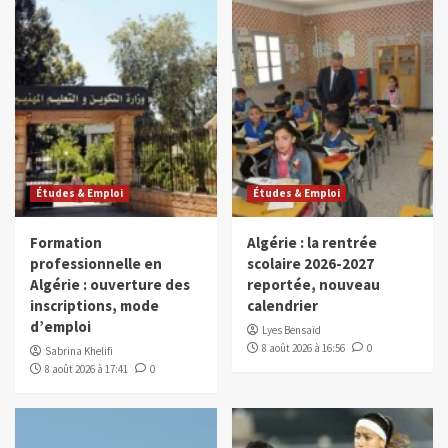
Études & Emploi
Études & Emploi
Formation
Algérie : la rentrée
professionnelle en
scolaire 2026-2027
Algérie : ouverture des
reportée, nouveau
inscriptions, mode
calendrier
d’emploi
Lyes Bensaïd
8 août 2026 à 16:56
0
Sabrina Khelifi
8 août 2026 à 17:41
0