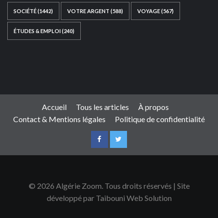
SOCIÉTÉ
(1442)
VOTRE ARGENT
(588)
VOYAGE
(567)
ÉTUDES & EMPLOI
(240)
Ce site web a été développé par
TAIBOUNI WEB
SOLUTION
|
https://taibouniwebsolution.com
Accueil
Tous les articles
À propos
Contact & Mentions légales
Politique de confidentialité
© 2026 Algérie Zoom. Tous droits réservés | Site
développé par Taibouni Web Solution