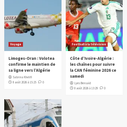
Voyage
Football à la télévision
Limoges-Oran : Volotea
Côte d’Ivoire-Algérie :
confirme le maintien de
les chaînes pour suivre
sa ligne vers l’Algérie
la CAN féminine 2026 ce
samedi
Sabrina Khelifi
8 août 2026 à 15:25
0
Lyes Bensaïd
8 août 2026 à 13:29
0