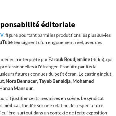
ponsabilité éditoriale
TV
, figure pourtant parmi les productions les plus suivies
uTube
témoignent d’un engouement réel, avec des
ne médecin interprété par
Farouk Boudjemline
(Rifka), qui
 professionnelles à l’étranger. Produite par
Réda
usieurs figures connues du petit écran. Le casting inclut,
ut
,
Nora Bennacer
,
Tayeb Benaidja
,
Mohamed
Hanaa Mansour
.
urait justifier certaines mises en scène. Le syndicat
ps médical
, fondée sur une relation de respect entre
ticulière, surtout dans un contexte de forte exposition