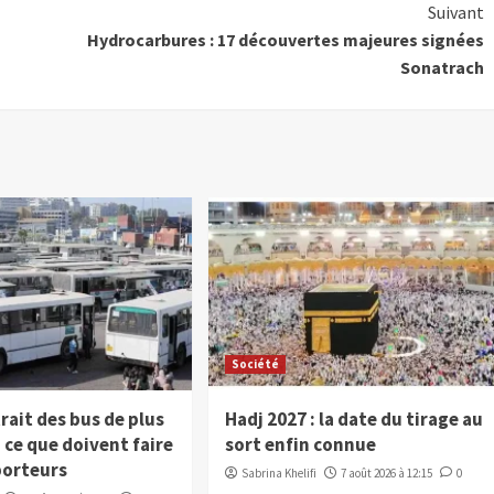
Suivant
Hydrocarbures : 17 découvertes majeures signées
Sonatrach
Société
trait des bus de plus
Hadj 2027 : la date du tirage au
, ce que doivent faire
sort enfin connue
porteurs
Sabrina Khelifi
7 août 2026 à 12:15
0