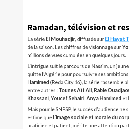
Ramadan, télévision et res
La série
El Mouhadjir
, diffusée sur
El Hayat 
de la saison. Les chiffres de visionnage sur
Yo
millions de vues cumulées en quelques jours.
L’intrigue suit le parcours de Nassim, un jeu
quitte l’Algérie pour poursuivre ses ambitions
Hamimed
(Reda City 16), la série rassemble pl
entre autres :
Tounes Aït Ali
,
Rabie Ouadjao
Khassani
,
Youcef Sehairi
,
Anya Hamimed
et
Mais pour le SNPSP, le succès d’audience ne sa
estime que
l’image sociale et morale du cor
praticien et patient, mérite une attention par