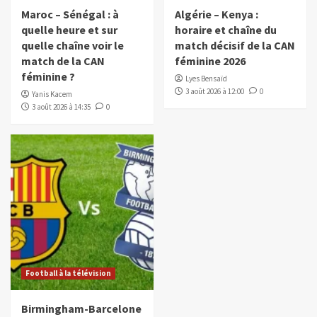
Maroc – Sénégal : à
Algérie – Kenya :
quelle heure et sur
horaire et chaîne du
quelle chaîne voir le
match décisif de la CAN
match de la CAN
féminine 2026
féminine ?
Lyes Bensaïd
3 août 2026 à 12:00
0
Yanis Kacem
3 août 2026 à 14:35
0
Football à la télévision
Birmingham-Barcelone