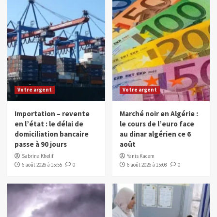
Votre argent
Votre argent
Importation – revente
Marché noir en Algérie :
en l’état : le délai de
le cours de l’euro face
domiciliation bancaire
au dinar algérien ce 6
passe à 90 jours
août
Sabrina Khelifi
Yanis Kacem
6 août 2026 à 15:55
0
6 août 2026 à 15:08
0