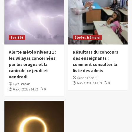
Société
Études & Emploi
Alerte météo niveau 1 :
Résultats du concours
les wilayas concernées
des enseignants :
par les orages et la
comment consulter la
canicule ce jeudi et
liste des admis
vendredi
Sabrina Khelifi
6 août 2026 à 13:09
0
Lyes Bensaïd
6 août 2026 à 14:22
0