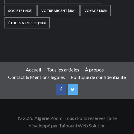
SOCIÉTÉ
(1438)
VOTRE ARGENT
(584)
VOYAGE
(565)
ÉTUDES & EMPLOI
(238)
Ce site web a été développé par
TAIBOUNI WEB
SOLUTION
|
https://taibouniwebsolution.com
Accueil
Tous les articles
À propos
Contact & Mentions légales
Politique de confidentialité
© 2026 Algérie Zoom. Tous droits réservés | Site
développé par Taibouni Web Solution