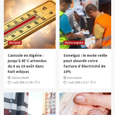
Société
Votre argent
Canicule en Algérie :
Sonelgaz : le mode veille
jusqu’à 45°C attendus
peut alourdir votre
du 8 au 10 août dans
facture d’électricité de
huit wilayas
10%
Sabrina Khelifi
Yanis Kacem
7 août 2026 à 17:00
0
7 août 2026 à 15:17
0