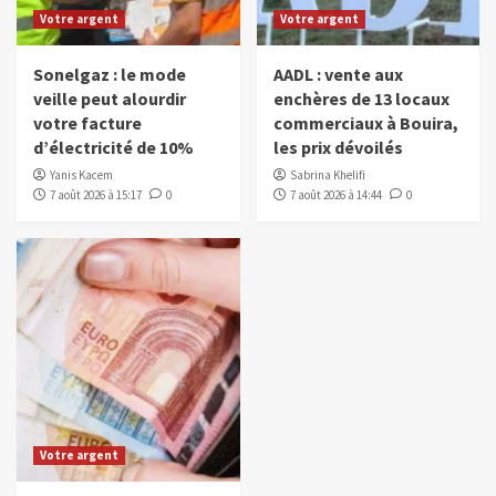
Votre argent
Votre argent
Sonelgaz : le mode
AADL : vente aux
veille peut alourdir
enchères de 13 locaux
votre facture
commerciaux à Bouira,
d’électricité de 10%
les prix dévoilés
Yanis Kacem
Sabrina Khelifi
7 août 2026 à 15:17
0
7 août 2026 à 14:44
0
Votre argent