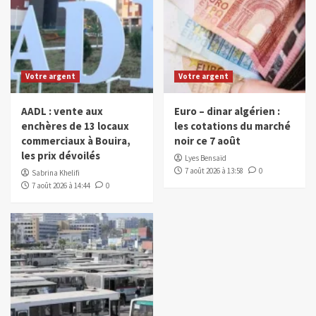
Votre argent
Votre argent
AADL : vente aux
Euro – dinar algérien :
enchères de 13 locaux
les cotations du marché
commerciaux à Bouira,
noir ce 7 août
les prix dévoilés
Lyes Bensaïd
7 août 2026 à 13:58
0
Sabrina Khelifi
7 août 2026 à 14:44
0