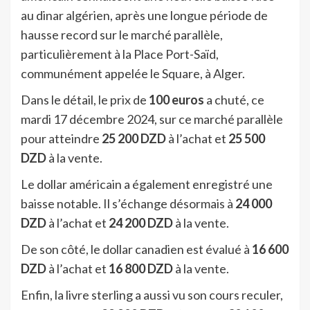
au dinar algérien, après une longue période de
hausse record sur le marché parallèle,
particulièrement à la Place Port-Saïd,
communément appelée le Square, à Alger.
Dans le détail, le prix de
100 euros
a chuté, ce
mardi 17 décembre 2024, sur ce marché parallèle
pour atteindre
25 200 DZD
à l’achat et
25 500
DZD
à la vente.
Le dollar américain a également enregistré une
baisse notable. Il s’échange désormais à
24 000
DZD
à l’achat et
24 200 DZD
à la vente.
De son côté, le dollar canadien est évalué à
16 600
DZD
à l’achat et
16 800 DZD
à la vente.
Enfin, la livre sterling a aussi vu son cours reculer,