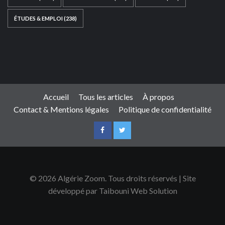
ÉTUDES & EMPLOI
(238)
Ce site web a été développé par
TAIBOUNI WEB
SOLUTION
|
https://taibouniwebsolution.com
Accueil
Tous les articles
À propos
Contact & Mentions légales
Politique de confidentialité
© 2026 Algérie Zoom. Tous droits réservés | Site
développé par Taibouni Web Solution