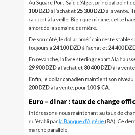
Au Square Port-Saïd d’Alger, principal point de
100
DZD
à l’achat et
25 300 DZD
à la vente. 
rapport à la veille. Bien que minime, cette h
amorcée la semaine dernière.
De son côté, le dollar américain reste stable su
toujours à
24 100 DZD
à l’achat et
24 400 DZ
En revanche, la livre sterling repart à la haus
29 900 DZD
à l’achat et
30 400 DZD
à la vente
Enfin, le dollar canadien maintient son nivea
200 DZD
à la vente, pour
100 $ CA
.
Euro – dinar : taux de change offi
Intéressons-nous maintenant au taux de change
qu’établi par
la Banque d’Algérie
(BA). Ce dern
marché parallèle.