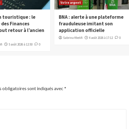
t
Votre argent
 touristique : le
BNA : alerte à une plateforme
 des Finances
frauduleuse imitant son
ut retour à l’ancien
application officielle
Sabrina Khelifi
4 août 2026 à 17:12
0
fi
5 août 2026 à 12:50
0
 obligatoires sont indiqués avec
*