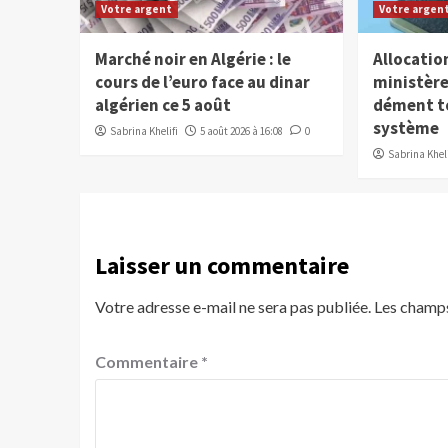
Votre argent
Votre argen
Marché noir en Algérie : le
Allocation
cours de l’euro face au dinar
ministère
algérien ce 5 août
dément to
système
Sabrina Khelifi
5 août 2026 à 16:08
0
Sabrina Kheli
Laisser un commentaire
Votre adresse e-mail ne sera pas publiée.
Les champs
Commentaire
*