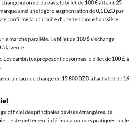
 change informel du pays, le billet de
100 €
atteint
25
Il marque ainsi une légère augmentation de
0,1 DZD
par
ausse confirme la poursuite d’une tendance haussière
r le marché parallèle. Le billet de
100 $
s’échange
D
à la vente.
se. Les cambistes proposent désormais le billet de
100 £
à
.
u avec un taux de change de
15 800 DZD
à l’achat et de
16
ciel
 officiel des principales devises étrangères, tel
ier reste nettement inférieur aux cours pratiqués sur le