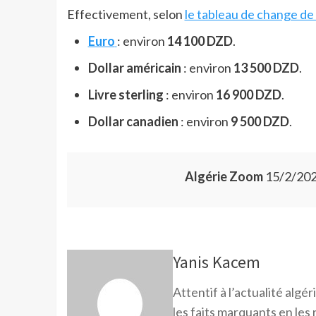
Effectivement, selon
le tableau de change de
Euro
: environ
14 100 DZD
.
Dollar américain
: environ
13 500 DZD
.
Livre sterling
: environ
16 900 DZD
.
Dollar canadien
: environ
9 500 DZD
.
Algérie Zoom
15/2/202
Yanis Kacem
Attentif à l’actualité alg
les faits marquants en les