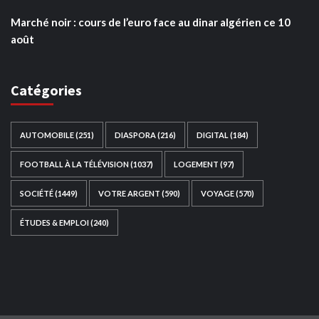
Marché noir : cours de l’euro face au dinar algérien ce 10
août
Catégories
AUTOMOBILE
(251)
DIASPORA
(216)
DIGITAL
(184)
FOOTBALL À LA TÉLÉVISION
(1037)
LOGEMENT
(97)
SOCIÉTÉ
(1449)
VOTRE ARGENT
(590)
VOYAGE
(570)
ÉTUDES & EMPLOI
(240)
Ce site web a été développé par
TAIBOUNI WEB
SOLUTION
|
https://taibouniwebsolution.com