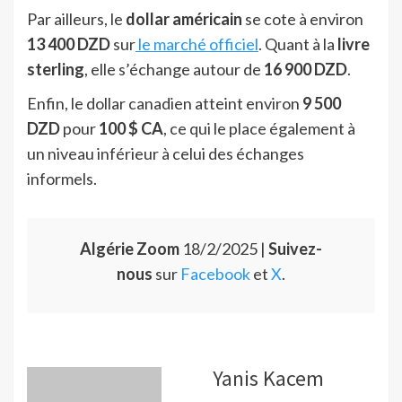
Par ailleurs, le
dollar américain
se cote à environ
13 400 DZD
sur
le marché officiel
. Quant à la
livre
sterling
, elle s’échange autour de
16 900 DZD
.
Enfin, le dollar canadien atteint environ
9 500
DZD
pour
100 $ CA
, ce qui le place également à
un niveau inférieur à celui des échanges
informels.
Algérie Zoom
18/2/2025 |
Suivez-
nous
sur
Facebook
et
X
.
Yanis Kacem