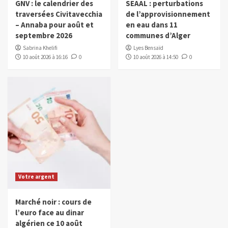
GNV : le calendrier des
SEAAL : perturbations
traversées Civitavecchia
de l’approvisionnement
– Annaba pour août et
en eau dans 11
septembre 2026
communes d’Alger
Sabrina Khelifi
Lyes Bensaïd
10 août 2026 à 16:16
0
10 août 2026 à 14:50
0
Votre argent
Marché noir : cours de
l’euro face au dinar
algérien ce 10 août