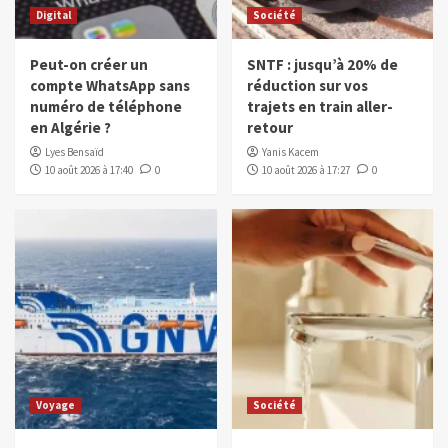
Digital
Société
Peut-on créer un
SNTF : jusqu’à 20% de
compte WhatsApp sans
réduction sur vos
numéro de téléphone
trajets en train aller-
en Algérie ?
retour
Lyes Bensaïd
Yanis Kacem
10 août 2026 à 17:40
0
10 août 2026 à 17:27
0
Voyage
Société