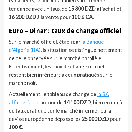
Par ailleurs, le dollar canadien suit la même
tendance avec un taux de
15 800 DZD
à l’achat et
16 200 DZD
à la vente pour
100 $ CA
.
Euro – Dinar : taux de change officiel
Sur le marché officiel, établi par
la Banque
d’Algérie (BA)
, la situation se distingue nettement
de celle observée sur le marché parallèle.
Effectivement, les taux de change officiels
restent bien inférieurs à ceux pratiqués sur le
marché noir.
Actuellement, le tableau de change de
la BA
affiche l’euro
autour de
14 100 DZD
, bien en deçà
du taux pratiqué sur le marché informel, où la
devise européenne dépasse les
25 000 DZD
pour
100 €
.