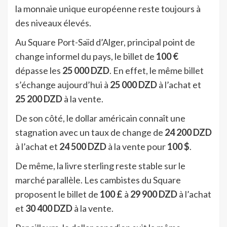
la monnaie unique européenne reste toujours à
des niveaux élevés.
Au Square Port-Saïd d’Alger, principal point de
change informel du pays, le billet de
100 €
dépasse les
25
000 DZD
. En effet, le même billet
s’échange aujourd’hui à
25 000 DZD
à l’achat et
25 200 DZD
à la vente.
De son côté, le dollar américain connaît une
stagnation avec un taux de change de
24 200 DZD
à l’achat et
24 500 DZD
à la vente pour
100 $
.
De même, la livre sterling reste stable sur le
marché parallèle. Les cambistes du Square
proposent le billet de
100 £
à
29 900 DZD
à l’achat
et
30 400 DZD
à la vente.