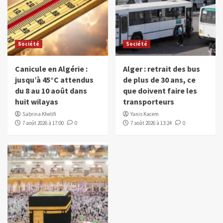
Société
Société
Canicule en Algérie :
Alger : retrait des bus
jusqu’à 45°C attendus
de plus de 30 ans, ce
du 8 au 10 août dans
que doivent faire les
huit wilayas
transporteurs
Sabrina Khelifi
Yanis Kacem
7 août 2026 à 17:00
0
7 août 2026 à 13:24
0