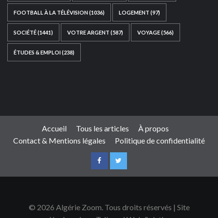
FOOTBALL À LA TÉLÉVISION
(1036)
LOGEMENT
(97)
SOCIÉTÉ
(1441)
VOTRE ARGENT
(587)
VOYAGE
(566)
ÉTUDES & EMPLOI
(238)
Ce site web a été développé par
TAIBOUNI WEB
SOLUTION
|
https://taibouniwebsolution.com
Accueil
Tous les articles
À propos
Contact & Mentions légales
Politique de confidentialité
© 2026 Algérie Zoom. Tous droits réservés | Site