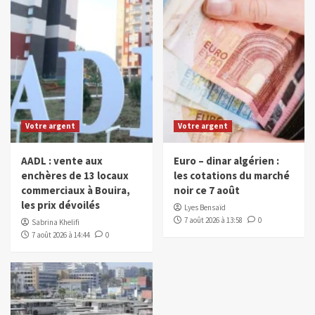
Votre argent
Votre argent
AADL : vente aux
Euro – dinar algérien :
enchères de 13 locaux
les cotations du marché
commerciaux à Bouira,
noir ce 7 août
les prix dévoilés
Lyes Bensaïd
7 août 2026 à 13:58
0
Sabrina Khelifi
7 août 2026 à 14:44
0