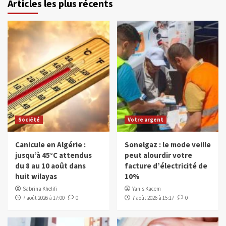
Articles les plus récents
Société
Votre argent
Canicule en Algérie :
Sonelgaz : le mode veille
jusqu’à 45°C attendus
peut alourdir votre
du 8 au 10 août dans
facture d’électricité de
huit wilayas
10%
Sabrina Khelifi
Yanis Kacem
7 août 2026 à 17:00
0
7 août 2026 à 15:17
0