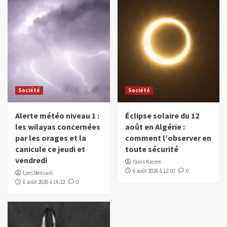
Société
Société
Alerte météo niveau 1 :
Éclipse solaire du 12
les wilayas concernées
août en Algérie :
par les orages et la
comment l’observer en
canicule ce jeudi et
toute sécurité
vendredi
Yanis Kacem
6 août 2026 à 12:10
0
Lyes Bensaïd
6 août 2026 à 14:22
0