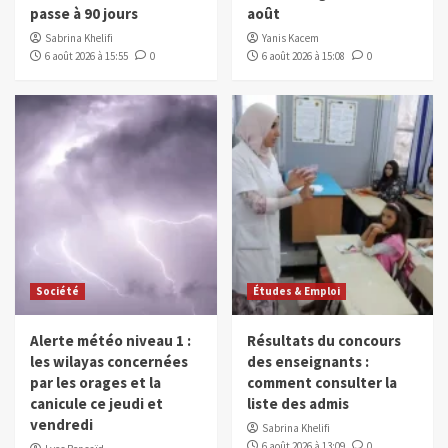
passe à 90 jours
août
Sabrina Khelifi
Yanis Kacem
6 août 2026 à 15:55
0
6 août 2026 à 15:08
0
Société
Études & Emploi
Alerte météo niveau 1 :
Résultats du concours
les wilayas concernées
des enseignants :
par les orages et la
comment consulter la
canicule ce jeudi et
liste des admis
vendredi
Sabrina Khelifi
6 août 2026 à 13:09
0