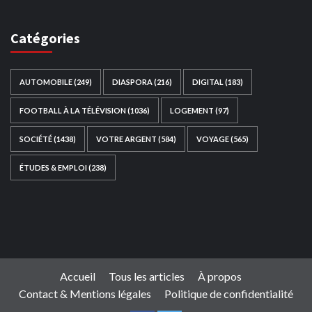
Catégories
AUTOMOBILE
(249)
DIASPORA
(216)
DIGITAL
(183)
FOOTBALL À LA TÉLÉVISION
(1036)
LOGEMENT
(97)
SOCIÉTÉ
(1438)
VOTRE ARGENT
(584)
VOYAGE
(565)
ÉTUDES & EMPLOI
(238)
Ce site web a été développé par
TAIBOUNI WEB
SOLUTION
|
https://taibouniwebsolution.com
Accueil
Tous les articles
À propos
Contact & Mentions légales
Politique de confidentialité