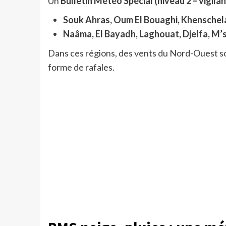
Un
Bulletin Météo Spécial (niveau 2 – vigila
Souk Ahras, Oum El Bouaghi, Khenschel
Naâma, El Bayadh, Laghouat, Djelfa, M’sil
Dans ces régions, des vents du Nord-Ouest s
forme de rafales.