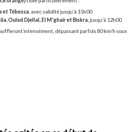
nce orange)
cible particulièrement :
a et Tébessa
, avec validité jusqu’à 15h00
a, Ouled Djellal, El M’ghair et Biskra
, jusqu’à 12h00
ouffleront intensément, dépassant parfois 80 km/h sous