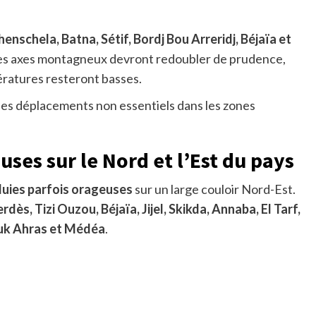
henschela, Batna, Sétif, Bordj Bou Arreridj, Béjaïa et
r les axes montagneux devront redoubler de prudence,
ratures resteront basses.
les déplacements non essentiels dans les zones
uses sur le Nord et l’Est du pays
luies parfois orageuses
sur un large couloir Nord-Est.
dès, Tizi Ouzou, Béjaïa, Jijel, Skikda, Annaba, El Tarf,
Souk Ahras et Médéa
.