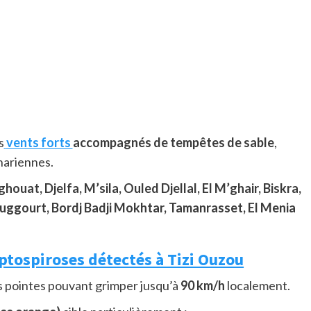
s
vents forts
accompagnés de tempêtes de sable
,
hariennes.
ouat, Djelfa, M’sila, Ouled Djellal, El M’ghair, Biskra,
uggourt, Bordj Badji Mokhtar, Tamanrasset, El Menia
leptospiroses détectés à Tizi Ouzou
s pointes pouvant grimper jusqu’à
90 km/h
localement.