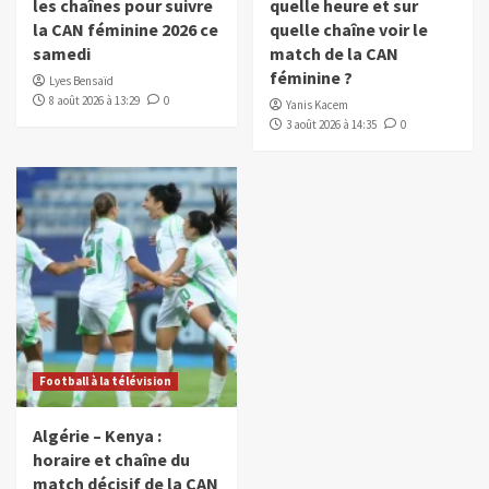
les chaînes pour suivre
quelle heure et sur
la CAN féminine 2026 ce
quelle chaîne voir le
samedi
match de la CAN
féminine ?
Lyes Bensaïd
8 août 2026 à 13:29
0
Yanis Kacem
3 août 2026 à 14:35
0
Football à la télévision
Algérie – Kenya :
horaire et chaîne du
match décisif de la CAN