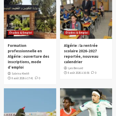
Études & Emploi
Études & Emploi
Formation
Algérie : la rentrée
professionnelle en
scolaire 2026-2027
Algérie : ouverture des
reportée, nouveau
inscriptions, mode
calendrier
d’emploi
Lyes Bensaïd
8 août 2026 à 16:56
0
Sabrina Khelifi
8 août 2026 à 17:41
0