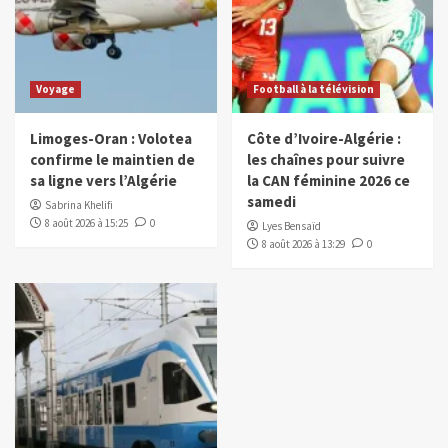
Voyage
Football à la télévision
Limoges-Oran : Volotea
Côte d’Ivoire-Algérie :
confirme le maintien de
les chaînes pour suivre
sa ligne vers l’Algérie
la CAN féminine 2026 ce
samedi
Sabrina Khelifi
8 août 2026 à 15:25
0
Lyes Bensaïd
8 août 2026 à 13:29
0