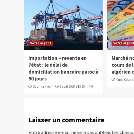
Votre argent
Votre argen
Importation – revente en
Marché noi
l’état : le délai de
cours de l
domiciliation bancaire passe à
algérien 
90 jours
Yanis Kacem
Sabrina Khelifi
6 août 2026 à 15:55
0
Laisser un commentaire
Votre adresse e-mail ne sera pas publiée.
Les champs