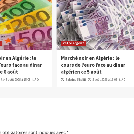
t
Votre argent
r en Algérie : le
Marché noir en Algérie : le
’euro face au dinar
cours de l’euro face au dinar
ce 6 août
algérien ce 5 août
6 août 2026 à 15:08
0
Sabrina Khelifi
5 août 2026 à 16:08
0
 obligatoires sont indiqués avec
*