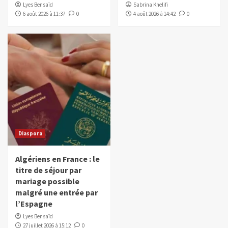
Lyes Bensaïd
Sabrina Khelifi
6 août 2026 à 11:37
0
4 août 2026 à 14:42
0
Diaspora
Algériens en France : le
titre de séjour par
mariage possible
malgré une entrée par
l’Espagne
Lyes Bensaïd
27 juillet 2026 à 15:12
0