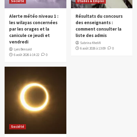
Société
Études & Emploi
Alerte météo niveau 1 :
Résultats du concours
les wilayas concernées
des enseignants :
par les orages et la
comment consulter la
canicule ce jeudi et
liste des admis
vendredi
Sabrina Khelifi
6 août 2026 à 13:09
0
Lyes Bensaïd
6 août 2026 à 14:22
0
Société