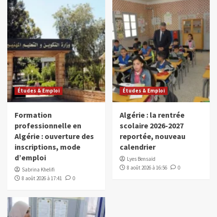
Études & Emploi
Études & Emploi
Formation
Algérie : la rentrée
professionnelle en
scolaire 2026-2027
Algérie : ouverture des
reportée, nouveau
inscriptions, mode
calendrier
d’emploi
Lyes Bensaïd
8 août 2026 à 16:56
0
Sabrina Khelifi
8 août 2026 à 17:41
0