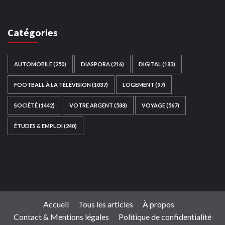
Catégories
AUTOMOBILE
(250)
DIASPORA
(216)
DIGITAL
(183)
FOOTBALL À LA TÉLÉVISION
(1037)
LOGEMENT
(97)
SOCIÉTÉ
(1442)
VOTRE ARGENT
(588)
VOYAGE
(567)
ÉTUDES & EMPLOI
(240)
Ce site web a été développé par
TAIBOUNI WEB
SOLUTION
|
https://taibouniwebsolution.com
Accueil
Tous les articles
À propos
Contact & Mentions légales
Politique de confidentialité