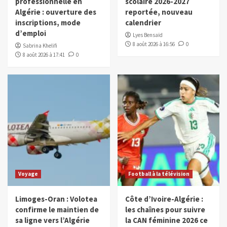
professionnelle en
scolaire 2026-2027
Algérie : ouverture des
reportée, nouveau
inscriptions, mode
calendrier
d’emploi
Lyes Bensaïd
8 août 2026 à 16:56
0
Sabrina Khelifi
8 août 2026 à 17:41
0
Voyage
Football à la télévision
Limoges-Oran : Volotea
Côte d’Ivoire-Algérie :
confirme le maintien de
les chaînes pour suivre
sa ligne vers l’Algérie
la CAN féminine 2026 ce