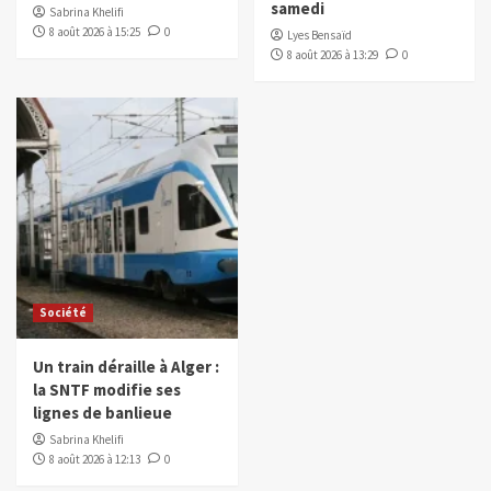
samedi
Sabrina Khelifi
8 août 2026 à 15:25
0
Lyes Bensaïd
8 août 2026 à 13:29
0
Société
Un train déraille à Alger :
la SNTF modifie ses
lignes de banlieue
Sabrina Khelifi
8 août 2026 à 12:13
0