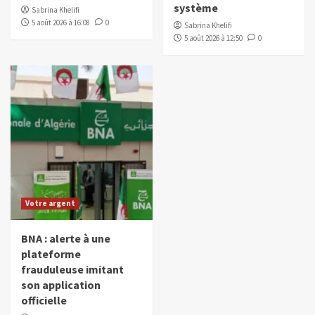
système
Sabrina Khelifi
5 août 2026 à 16:08
0
Sabrina Khelifi
5 août 2026 à 12:50
0
Votre argent
BNA : alerte à une
plateforme
frauduleuse imitant
son application
officielle