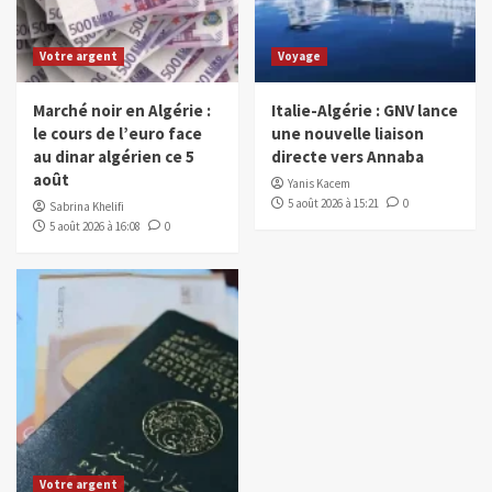
Votre argent
Voyage
Marché noir en Algérie :
Italie-Algérie : GNV lance
le cours de l’euro face
une nouvelle liaison
au dinar algérien ce 5
directe vers Annaba
août
Yanis Kacem
5 août 2026 à 15:21
0
Sabrina Khelifi
5 août 2026 à 16:08
0
Votre argent