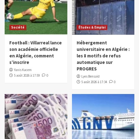
Société
Études & Emploi
Football : Villarreal lance
Hébergement
son académie officielle
universitaire en Algérie :
en Algérie, comment
les 8 motifs de refus
s’inscrire
automatique sur
PROGRES
Yanis Kacem
5 août 2026 à 17:59
0
Lyes Bensaïd
5 août 2026 à 17:34
0