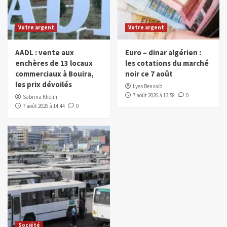
Votre argent
Votre argent
AADL : vente aux
Euro – dinar algérien :
enchères de 13 locaux
les cotations du marché
commerciaux à Bouira,
noir ce 7 août
les prix dévoilés
Lyes Bensaïd
7 août 2026 à 13:58
0
Sabrina Khelifi
7 août 2026 à 14:44
0
Société