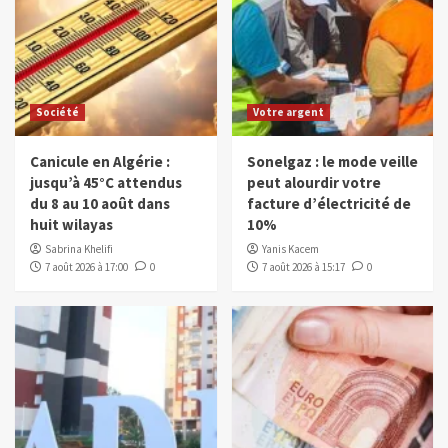
Société
Votre argent
Canicule en Algérie :
Sonelgaz : le mode veille
jusqu’à 45°C attendus
peut alourdir votre
du 8 au 10 août dans
facture d’électricité de
huit wilayas
10%
Sabrina Khelifi
Yanis Kacem
7 août 2026 à 17:00
0
7 août 2026 à 15:17
0