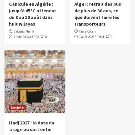
Canicule en Algérie :
Alger : retrait des bus
jusqu’à 45°C attendus
de plus de 30 ans, ce
du 8 au 10 août dans
que doivent faire les
huit wilayas
transporteurs
Sabrina Khelifi
Yanis Kacem
7 août 2026 à 17:00
0
7 août 2026 à 13:24
0
Société
Hadj 2027 : la date du
tirage au sort enfin