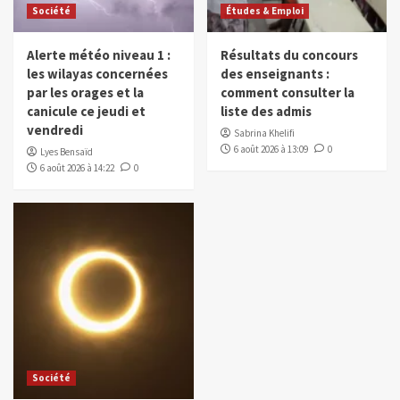
Société
Études & Emploi
Alerte météo niveau 1 :
Résultats du concours
les wilayas concernées
des enseignants :
par les orages et la
comment consulter la
canicule ce jeudi et
liste des admis
vendredi
Sabrina Khelifi
6 août 2026 à 13:09
0
Lyes Bensaïd
6 août 2026 à 14:22
0
Société