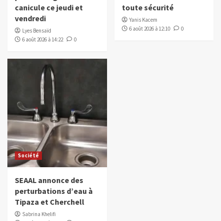
canicule ce jeudi et
toute sécurité
vendredi
Yanis Kacem
6 août 2026 à 12:10
0
Lyes Bensaïd
6 août 2026 à 14:22
0
Société
SEAAL annonce des
perturbations d’eau à
Tipaza et Cherchell
Sabrina Khelifi