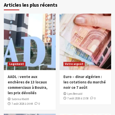
Articles les plus récents
Logement
Votre argent
AADL : vente aux
Euro – dinar algérien :
enchères de 13 locaux
les cotations du marché
commerciaux à Bouira,
noir ce 7 août
les prix dévoilés
Lyes Bensaïd
7 août 2026 à 13:58
0
Sabrina Khelifi
7 août 2026 à 14:44
0