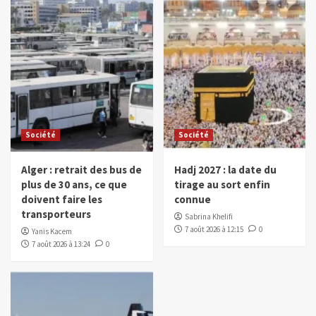
Société
Société
Alger : retrait des bus de
Hadj 2027 : la date du
plus de 30 ans, ce que
tirage au sort enfin
doivent faire les
connue
transporteurs
Sabrina Khelifi
7 août 2026 à 12:15
0
Yanis Kacem
7 août 2026 à 13:24
0