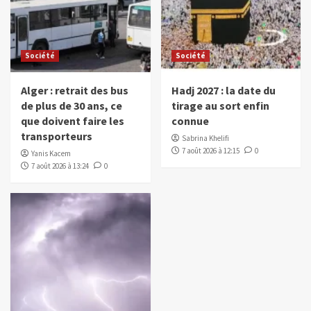
Société
Société
Alger : retrait des bus
Hadj 2027 : la date du
de plus de 30 ans, ce
tirage au sort enfin
que doivent faire les
connue
transporteurs
Sabrina Khelifi
7 août 2026 à 12:15
0
Yanis Kacem
7 août 2026 à 13:24
0