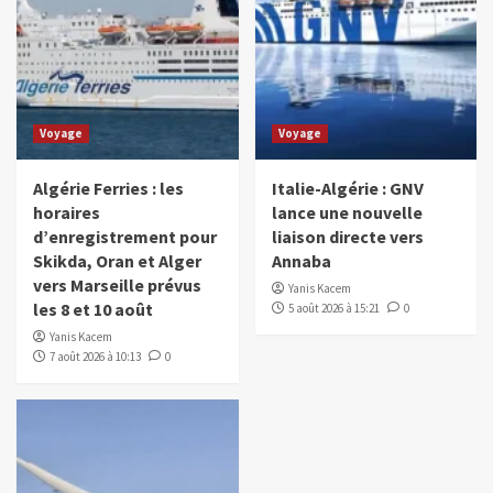
Voyage
Voyage
Algérie Ferries : les
Italie-Algérie : GNV
horaires
lance une nouvelle
d’enregistrement pour
liaison directe vers
Skikda, Oran et Alger
Annaba
vers Marseille prévus
Yanis Kacem
les 8 et 10 août
5 août 2026 à 15:21
0
Yanis Kacem
7 août 2026 à 10:13
0