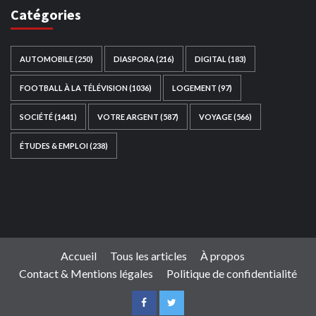
Catégories
AUTOMOBILE
(250)
DIASPORA
(216)
DIGITAL
(183)
FOOTBALL À LA TÉLÉVISION
(1036)
LOGEMENT
(97)
SOCIÉTÉ
(1441)
VOTRE ARGENT
(587)
VOYAGE
(566)
ÉTUDES & EMPLOI
(238)
Ce site web a été développé par
TAIBOUNI WEB
SOLUTION
|
https://taibouniwebsolution.com
Accueil
Tous les articles
À propos
Contact & Mentions légales
Politique de confidentialité