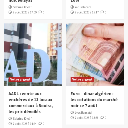
huit wilayas
10%
Sabrina Khelifi
Yanis Kacem
7 août 2026 à 17:00
0
7 août 2026 à 15:17
0
Votre argent
Votre argent
AADL : vente aux
Euro – dinar algérien :
enchères de 13 locaux
les cotations du marché
commerciaux à Bouira,
noir ce 7 août
les prix dévoilés
Lyes Bensaïd
7 août 2026 à 13:58
0
Sabrina Khelifi
7 août 2026 à 14:44
0