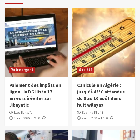
Votre argent
Société
Paiement des impôts en
Canicule en Algérie :
ligne : la DGI liste 17
jusqu’à 45°C attendus
erreurs à éviter sur
du 8 au 10 août dans
Jibayatic
huit wilayas
Lyes Bensaïd
Sabrina Khelifi
8 août 2026 à 09:00
0
7 août 2026 à 17:00
0