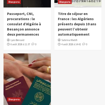
Diaspora
Diaspora
Passeport, CNI,
Titre de séjour en
procurations : le
France : les Algériens
consulat d’Algérie à
présents depuis 10 ans
Besançon annonce
peuvent l’obtenir
deux permanences
automatiquement
Lyes Bensaïd
Sabrina Khelifi
6 août 2026 à 11:37
0
4 août 2026 à 14:42
0
Diaspora