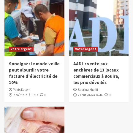
Votre argent
Votre argent
Sonelgaz : le mode veille
AADL : vente aux
peut alourdir votre
enchères de 13 locaux
facture d’électricité de
commerciaux à Bouira,
10%
les prix dévoilés
Yanis Kacem
Sabrina Khelifi
7 août 2026 à 15:17
0
7 août 2026 à 14:44
0