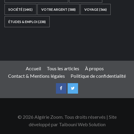
SOCIÉTÉ
(1441)
VOTRE ARGENT
(588)
VOYAGE
(566)
ÉTUDES & EMPLOI
(238)
Ce site web a été développé par
TAIBOUNI WEB
SOLUTION
|
https://taibouniwebsolution.com
Accueil
Tous les articles
À propos
Contact & Mentions légales
Politique de confidentialité
© 2026 Algérie Zoom. Tous droits réservés | Site
développé par Taibouni Web Solution