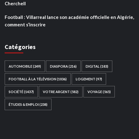
Cherchell
Football : Villarreal lance son académie officielle en Algérie,
comment s’inscrire
Catégories
AUTOMOBILE
(249)
DIASPORA
(216)
DIGITAL
(183)
FOOTBALL À LA TÉLÉVISION
(1036)
LOGEMENT
(97)
SOCIÉTÉ
(1437)
VOTRE ARGENT
(582)
VOYAGE
(565)
ÉTUDES & EMPLOI
(238)
Ce site web a été développé par
TAIBOUNI WEB
SOLUTION
|
https://taibouniwebsolution.com