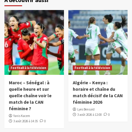
Football à la télévision
Football à la télévision
Maroc – Sénégal : à
Algérie – Kenya :
quelle heure et sur
horaire et chaîne du
quelle chaîne voir le
match décisif de la CAN
match de la CAN
féminine 2026
féminine ?
Lyes Bensaïd
3 août 2026 à 12:00
0
Yanis Kacem
3 août 2026 à 14:35
0