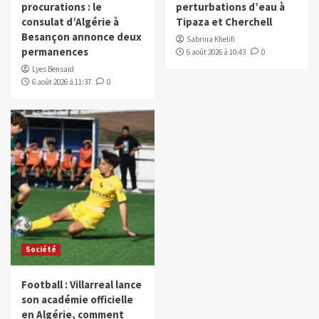
procurations : le
perturbations d’eau à
consulat d’Algérie à
Tipaza et Cherchell
Besançon annonce deux
Sabrina Khelifi
permanences
6 août 2026 à 10:43
0
Lyes Bensaïd
6 août 2026 à 11:37
0
Société
Football : Villarreal lance
son académie officielle
en Algérie, comment