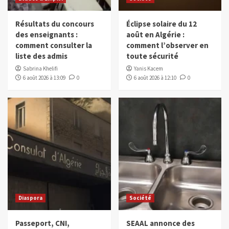
Résultats du concours
Éclipse solaire du 12
des enseignants :
août en Algérie :
comment consulter la
comment l’observer en
liste des admis
toute sécurité
Sabrina Khelifi
Yanis Kacem
6 août 2026 à 13:09
0
6 août 2026 à 12:10
0
Diaspora
Société
Passeport, CNI,
SEAAL annonce des