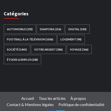
Catégories
AUTOMOBILE
(250)
DIASPORA
(216)
DIGITAL
(183)
FOOTBALL À LA TÉLÉVISION
(1036)
LOGEMENT
(98)
SOCIÉTÉ
(1441)
VOTRE ARGENT
(586)
VOYAGE
(566)
ÉTUDES & EMPLOI
(238)
Ce site web a été développé par
TAIBOUNI WEB
SOLUTION
|
https://taibouniwebsolution.com
Accueil
Tous les articles
À propos
Contact & Mentions légales
Politique de confidentialité