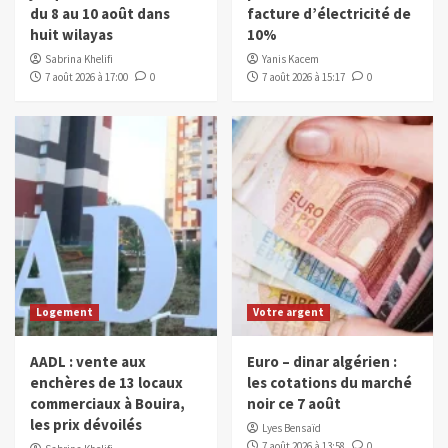
du 8 au 10 août dans
facture d’électricité de
huit wilayas
10%
Sabrina Khelifi
Yanis Kacem
7 août 2026 à 17:00
0
7 août 2026 à 15:17
0
Logement
Votre argent
AADL : vente aux
Euro – dinar algérien :
enchères de 13 locaux
les cotations du marché
commerciaux à Bouira,
noir ce 7 août
les prix dévoilés
Lyes Bensaïd
7 août 2026 à 13:58
0