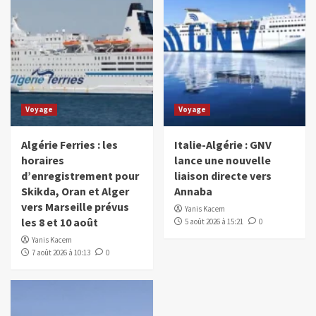
Voyage
Voyage
Algérie Ferries : les
Italie-Algérie : GNV
horaires
lance une nouvelle
d’enregistrement pour
liaison directe vers
Skikda, Oran et Alger
Annaba
vers Marseille prévus
Yanis Kacem
les 8 et 10 août
5 août 2026 à 15:21
0
Yanis Kacem
7 août 2026 à 10:13
0