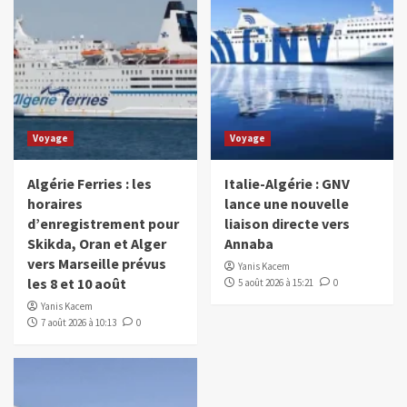
Voyage
Voyage
Algérie Ferries : les
Italie-Algérie : GNV
horaires
lance une nouvelle
d’enregistrement pour
liaison directe vers
Skikda, Oran et Alger
Annaba
vers Marseille prévus
Yanis Kacem
les 8 et 10 août
5 août 2026 à 15:21
0
Yanis Kacem
7 août 2026 à 10:13
0