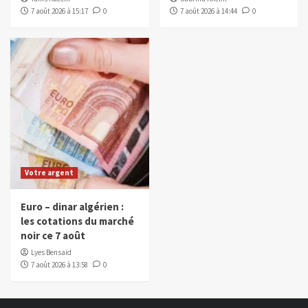
7 août 2026 à 15:17
0
7 août 2026 à 14:44
0
Votre argent
Euro – dinar algérien :
les cotations du marché
noir ce 7 août
Lyes Bensaïd
7 août 2026 à 13:58
0