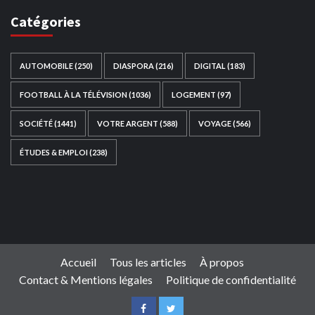
Catégories
AUTOMOBILE
(250)
DIASPORA
(216)
DIGITAL
(183)
FOOTBALL À LA TÉLÉVISION
(1036)
LOGEMENT
(97)
SOCIÉTÉ
(1441)
VOTRE ARGENT
(588)
VOYAGE
(566)
ÉTUDES & EMPLOI
(238)
Ce site web a été développé par
TAIBOUNI WEB
SOLUTION
|
https://taibouniwebsolution.com
Accueil
Tous les articles
À propos
Contact & Mentions légales
Politique de confidentialité