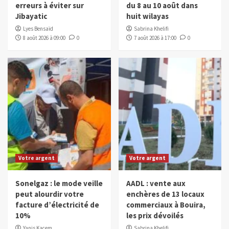
erreurs à éviter sur
du 8 au 10 août dans
Jibayatic
huit wilayas
Lyes Bensaïd
Sabrina Khelifi
8 août 2026 à 09:00
0
7 août 2026 à 17:00
0
Votre argent
Votre argent
Sonelgaz : le mode veille
AADL : vente aux
peut alourdir votre
enchères de 13 locaux
facture d’électricité de
commerciaux à Bouira,
10%
les prix dévoilés
Yanis Kacem
Sabrina Khelifi