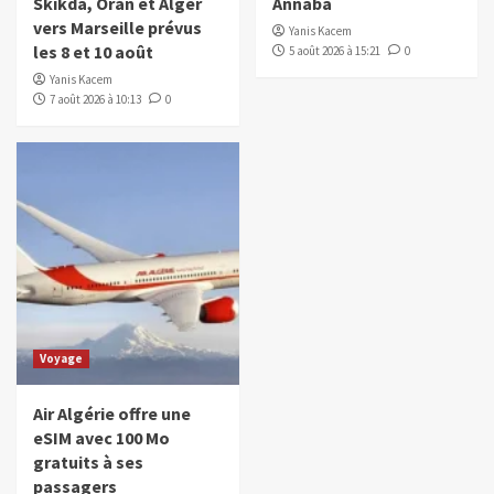
Skikda, Oran et Alger
Annaba
vers Marseille prévus
Yanis Kacem
les 8 et 10 août
5 août 2026 à 15:21
0
Yanis Kacem
7 août 2026 à 10:13
0
Voyage
Air Algérie offre une
eSIM avec 100 Mo
gratuits à ses
passagers