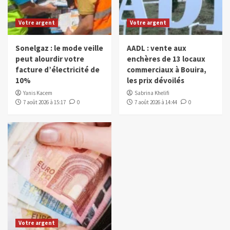
Votre argent
Votre argent
Sonelgaz : le mode veille
AADL : vente aux
peut alourdir votre
enchères de 13 locaux
facture d’électricité de
commerciaux à Bouira,
10%
les prix dévoilés
Yanis Kacem
Sabrina Khelifi
7 août 2026 à 15:17
0
7 août 2026 à 14:44
0
Votre argent