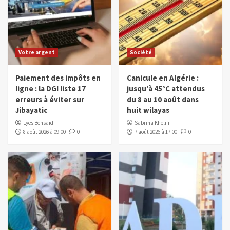
Votre argent
Société
Paiement des impôts en
Canicule en Algérie :
ligne : la DGI liste 17
jusqu’à 45°C attendus
erreurs à éviter sur
du 8 au 10 août dans
Jibayatic
huit wilayas
Lyes Bensaïd
Sabrina Khelifi
8 août 2026 à 09:00
0
7 août 2026 à 17:00
0