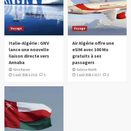
Voyage
Voyage
Italie-Algérie : GNV
Air Algérie offre une
lance une nouvelle
eSIM avec 100 Mo
liaison directe vers
gratuits à ses
Annaba
passagers
Yanis Kacem
Sabrina Khelifi
5 août 2026 à 15:21
0
5 août 2026 à 10:17
0