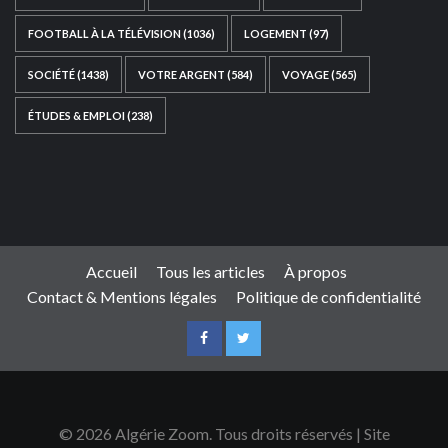
FOOTBALL À LA TÉLÉVISION
(1036)
LOGEMENT
(97)
SOCIÉTÉ
(1438)
VOTRE ARGENT
(584)
VOYAGE
(565)
ÉTUDES & EMPLOI
(238)
Ce site web a été développé par
TAIBOUNI WEB
SOLUTION
|
https://taibouniwebsolution.com
Accueil
Tous les articles
À propos
Contact & Mentions légales
Politique de confidentialité
© 2026 Algérie Zoom. Tous droits réservés | Site