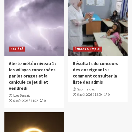
Société
Études & Emploi
Alerte météo niveau 1 :
Résultats du concours
les wilayas concernées
des enseignants :
par les orages et la
comment consulter la
canicule ce jeudi et
liste des admis
vendredi
Sabrina Khelifi
6 août 2026 à 13:09
0
Lyes Bensaïd
6 août 2026 à 14:22
0