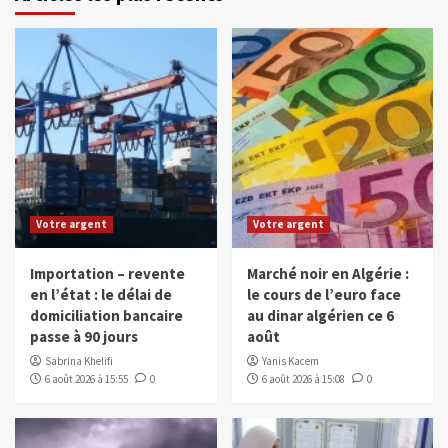
Votre argent
Votre argent
Importation – revente
Marché noir en Algérie :
en l’état : le délai de
le cours de l’euro face
domiciliation bancaire
au dinar algérien ce 6
passe à 90 jours
août
Sabrina Khelifi
Yanis Kacem
6 août 2026 à 15:55
0
6 août 2026 à 15:08
0