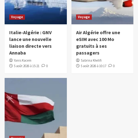
Voyage
Voyage
Italie-Algérie : GNV
Air Algérie offre une
lance une nouvelle
eSIM avec 100 Mo
liaison directe vers
gratuits à ses
Annaba
passagers
Yanis Kacem
Sabrina Khelifi
5 août 2026 à 15:21
0
5 août 2026 à 10:17
0