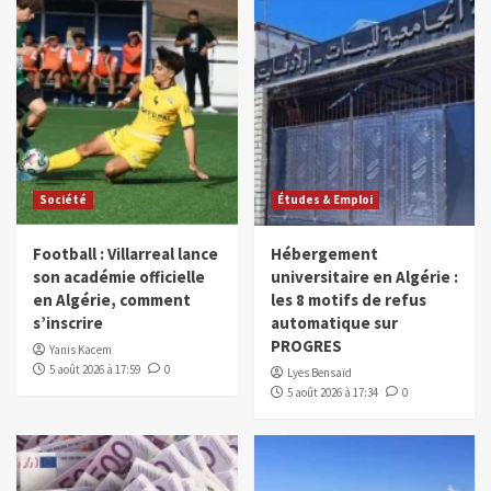
Société
Études & Emploi
Football : Villarreal lance
Hébergement
son académie officielle
universitaire en Algérie :
en Algérie, comment
les 8 motifs de refus
s’inscrire
automatique sur
PROGRES
Yanis Kacem
5 août 2026 à 17:59
0
Lyes Bensaïd
5 août 2026 à 17:34
0