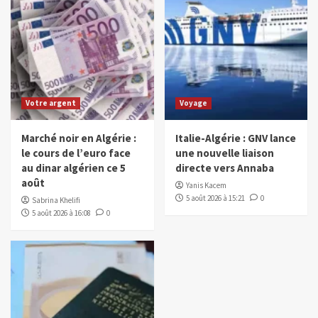
Votre argent
Voyage
Marché noir en Algérie :
Italie-Algérie : GNV lance
le cours de l’euro face
une nouvelle liaison
au dinar algérien ce 5
directe vers Annaba
août
Yanis Kacem
5 août 2026 à 15:21
0
Sabrina Khelifi
5 août 2026 à 16:08
0