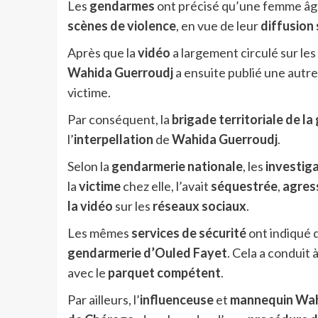
Les
gendarmes
ont précisé qu’une femme â
scènes de violence
, en vue de leur
diffusion 
Après que la
vidéo
a largement circulé sur les
Wahida Guerroudj
a ensuite publié une autre 
victime.
Par conséquent, la
brigade territoriale de l
l’
interpellation
de
Wahida Guerroudj
.
Selon la
gendarmerie nationale
, les
investig
la
victime
chez elle, l’avait
séquestrée
,
agres
la vidéo
sur les
réseaux sociaux
.
Les mêmes
services de sécurité
ont indiqué 
gendarmerie d’Ouled Fayet
. Cela a conduit 
avec le
parquet compétent
.
Par ailleurs, l’
influenceuse
et
mannequin
Wah