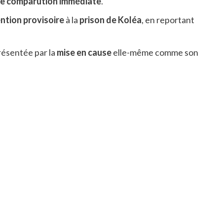
e comparution immédiate
.
ntion provisoire
à la
prison de Koléa
, en reportant
résentée par la
mise en cause
elle-même comme son