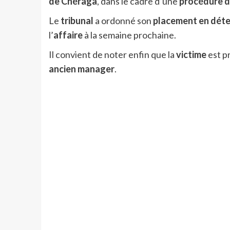
de Chéraga
, dans le cadre d’une
procédure d
Le
tribunal
a ordonné son
placement en déte
l’
affaire
à la semaine prochaine.
Il convient de noter enfin que la
victime
est p
ancien manager
.