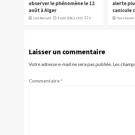
observer le phénomène le 12
alerte pl
août à Alger
canicule 
Lyes Bensaïd
9 août 2026 à 13:02
0
Yanis Kacem
Laisser un commentaire
Votre adresse e-mail ne sera pas publiée.
Les champs
Commentaire
*