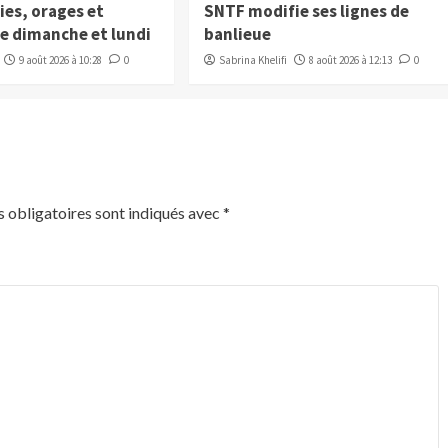
uies, orages et
SNTF modifie ses lignes de
ce dimanche et lundi
banlieue
9 août 2026 à 10:28
0
Sabrina Khelifi
8 août 2026 à 12:13
0
 obligatoires sont indiqués avec
*