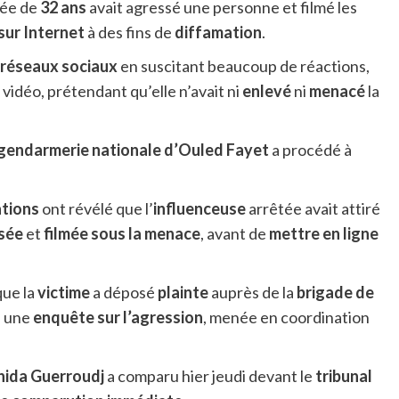
gée de
32 ans
avait agressé une personne et filmé les
sur Internet
à des fins de
diffamation
.
réseaux sociaux
en suscitant beaucoup de réactions,
vidéo, prétendant qu’elle n’avait ni
enlevé
ni
menacé
la
a gendarmerie nationale d’Ouled Fayet
a procédé à
ations
ont révélé que l’
influenceuse
arrêtée avait attiré
sée
et
filmée sous la menace
, avant de
mettre en ligne
que la
victime
a déposé
plainte
auprès de la
brigade de
à une
enquête sur l’agression
, menée en coordination
ida Guerroudj
a comparu hier jeudi devant le
tribunal