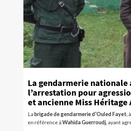
La gendarmerie nationale a
l’arrestation pour agressi
et ancienne Miss Héritage 
La
brigade de gendarmerie d’Ouled Fayet
, 
en référence à
Wahida Guerroudj
, ayant agr