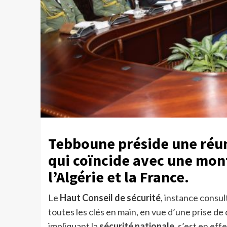
Tebboune préside une réun
qui coïncide avec une mont
l’Algérie et la France.
Le
Haut Conseil de sécurité
, instance consul
toutes les clés en main, en vue d’une prise d
impliquant la
sécurité nationale
, s’est en effe