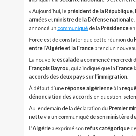
« Aujourd’hui, le
président de la République
,
armées
et
ministre de la Défense nationale
,
annoncé un
communiqué
de la
Présidence
en 
Force est de constater que cette réunion du
entre l’Algérie et la France
prend un nouveau 
La nouvelle
escalade
a commencé mercredi de
François Bayrou
, qui a indiqué que la
France l
accords des deux pays sur l’immigration
.
À défaut d’une
réponse algérienne
à la
requê
dénonciation des accords
en question, selo
Au lendemain de la déclaration du
Premier min
nette
via un communiqué de son
ministère d
L’
Algérie
a exprimé son
refus catégorique
de