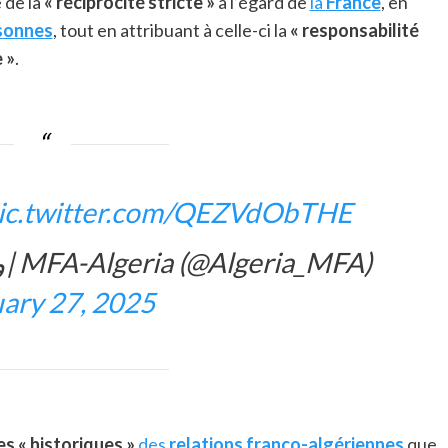
 de la
« réciprocité stricte »
à l’égard de
la
France
, en
rsonnes
, tout en attribuant à celle-ci la
« responsabilité
 »
.
ic.twitter.com/QEZVdObTHE
— وزارة الشؤون الخارجية| MFA-Algeria (@Algeria_MFA)
ary 27, 2025
s « historiques »
des
relations franco-algériennes
que