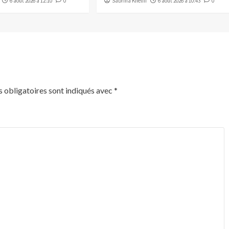
6 août 2026 à 12:10
0
Sabrina Khelifi
6 août 2026 à 10:43
0
 obligatoires sont indiqués avec
*