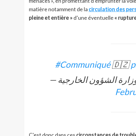
menaces », en promettant d’emprunter la voie
matière notamment de la
circulation des pe
pleine et entière »
d’une éventuelle
« rupture
#Communiqué
🇩🇿
p
Febru
C’est donc dans ces
circonstances de trouble