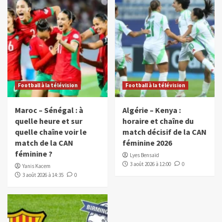
Football à la télévision
Football à la télévision
Maroc – Sénégal : à
Algérie – Kenya :
quelle heure et sur
horaire et chaîne du
quelle chaîne voir le
match décisif de la CAN
match de la CAN
féminine 2026
féminine ?
Lyes Bensaïd
3 août 2026 à 12:00
0
Yanis Kacem
3 août 2026 à 14:35
0