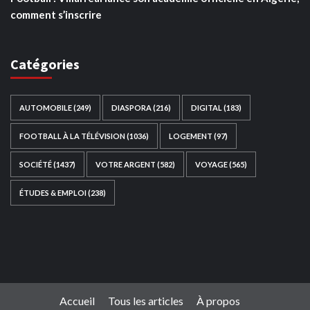
comment s’inscrire
Catégories
AUTOMOBILE
(249)
DIASPORA
(216)
DIGITAL
(183)
FOOTBALL À LA TÉLÉVISION
(1036)
LOGEMENT
(97)
SOCIÉTÉ
(1437)
VOTRE ARGENT
(582)
VOYAGE
(565)
ÉTUDES & EMPLOI
(238)
Ce site web a été développé par
TAIBOUNI WEB
SOLUTION
|
https://taibouniwebsolution.com
Accueil
Tous les articles
À propos