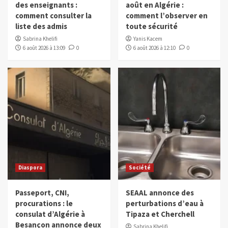
des enseignants :
août en Algérie :
comment consulter la
comment l’observer en
liste des admis
toute sécurité
Sabrina Khelifi
Yanis Kacem
6 août 2026 à 13:09
0
6 août 2026 à 12:10
0
Diaspora
Société
Passeport, CNI,
SEAAL annonce des
procurations : le
perturbations d’eau à
consulat d’Algérie à
Tipaza et Cherchell
Besançon annonce deux
Sabrina Khelifi