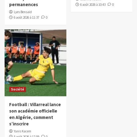
permanences
6 août 2026 à 10:43
0
Lyes Bensaïd
6 août 2026 à 11:37
0
Société
Football : Villarreal lance
son académie officielle
en Algérie, comment
s’inscrire
Yanis Kacem
5 août 2026 à 17:59
0