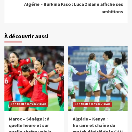
Algérie – Burkina Faso : Luca Zidane affiche ses
ambitions
À découvrir aussi
Football à la télévision
Football à la télévision
Maroc – Sénégal : à
Algérie – Kenya :
quelle heure et sur
horaire et chaîne du
quelle chaîne voir le
match décisif de la CAN