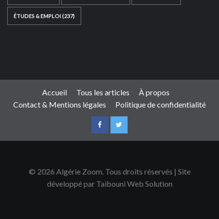
ÉTUDES & EMPLOI
(237)
Ce site web a été développé par
TAIBOUNI WEB
SOLUTION
|
https://taibouniwebsolution.com
Accueil
Tous les articles
À propos
Contact & Mentions légales
Politique de confidentialité
© 2026 Algérie Zoom. Tous droits réservés | Site
développé par Taibouni Web Solution