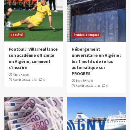
Société
Études & Emploi
Football : Villarreal lance
Hébergement
son académie officielle
universitaire en Algérie :
en Algérie, comment
les 8 motifs de refus
s’inscrire
automatique sur
PROGRES
Yanis Kacem
5 août 2026 à 17:59
0
Lyes Bensaïd
5 août 2026 à 17:34
0