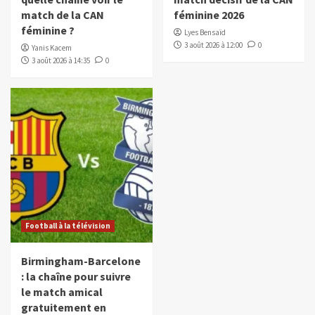
match de la CAN
féminine 2026
féminine ?
Lyes Bensaïd
3 août 2026 à 12:00
0
Yanis Kacem
3 août 2026 à 14:35
0
Football à la télévision
Birmingham-Barcelone
: la chaîne pour suivre
le match amical
gratuitement en