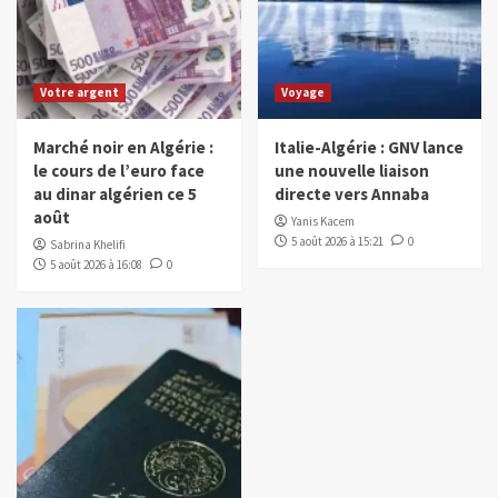
Votre argent
Voyage
Marché noir en Algérie :
Italie-Algérie : GNV lance
le cours de l’euro face
une nouvelle liaison
au dinar algérien ce 5
directe vers Annaba
août
Yanis Kacem
5 août 2026 à 15:21
0
Sabrina Khelifi
5 août 2026 à 16:08
0