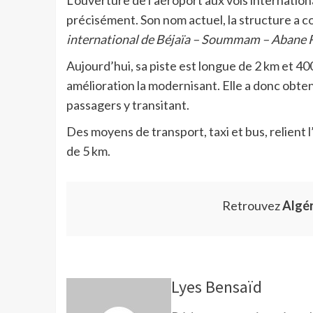
L’ouverture de l’aéroport aux vols internation
précisément. Son nom actuel, la structure a c
international de Béjaïa – Soummam – Abane
Aujourd’hui, sa piste est longue de 2 km et 40
amélioration la modernisant. Elle a donc obte
passagers y transitant.
Des moyens de transport, taxi et bus, relient 
de 5 km.
Retrouvez
Algé
Lyes Bensaïd