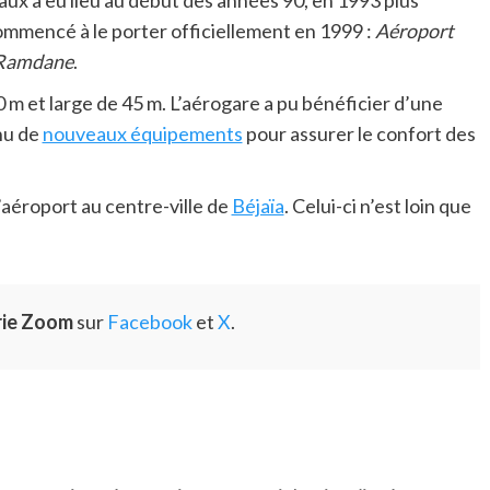
aux a eu lieu au début des années 90, en 1993 plus
ommencé à le porter officiellement en 1999 :
Aéroport
 Ramdane
.
0 m et large de 45 m. L’aérogare a pu bénéficier d’une
nu de
nouveaux équipements
pour assurer le confort des
l’aéroport au centre-ville de
Béjaïa
. Celui-ci n’est loin que
rie Zoom
sur
Facebook
et
X
.