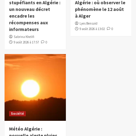
stupéfiants en Algérie :
Algérie : où observer le
un nouveau décret
phénomène le 12 août
encadre les
à Alger
récompenses aux
Lyes Bensaïd
informateurs
9 août 2026 à 13:02
0
Sabrina Khelifi
9 août 2026 à 17:57
0
Société
Météo Algérie :
nouvelle alerte pluies,