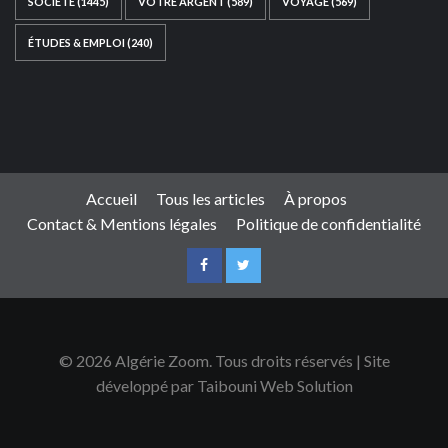
SOCIÉTÉ
(1445)
VOTRE ARGENT
(589)
VOYAGE
(569)
ÉTUDES & EMPLOI
(240)
Ce site web a été développé par
TAIBOUNI WEB
SOLUTION
|
https://taibouniwebsolution.com
Accueil
Tous les articles
À propos
Contact & Mentions légales
Politique de confidentialité
© 2026 Algérie Zoom. Tous droits réservés | Site
développé par Taibouni Web Solution