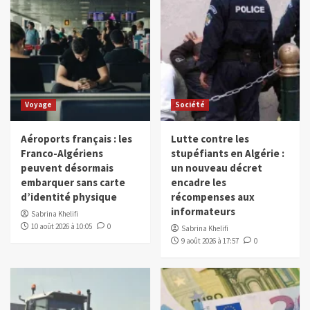
Voyage
Société
Aéroports français : les
Lutte contre les
Franco-Algériens
stupéfiants en Algérie :
peuvent désormais
un nouveau décret
embarquer sans carte
encadre les
d’identité physique
récompenses aux
informateurs
Sabrina Khelifi
10 août 2026 à 10:05
0
Sabrina Khelifi
9 août 2026 à 17:57
0