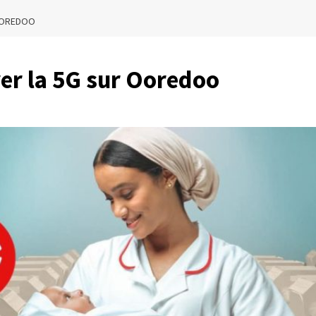
 OOREDOO
ver la 5G sur Ooredoo