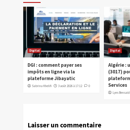
Digital
Digital
DGI : comment payer ses
Algérie :
impôts en ligne via la
(3017) po
plateforme Jibayatic
plateform
Services
Sabrina Khelifi
3 août 2026 à 17:12
0
Lyes Bensaïd
Laisser un commentaire