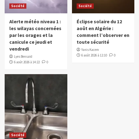
Société
Société
Alerte météo niveau 1 :
Éclipse solaire du 12
les wilayas concernées
août en Algérie :
par les orages et la
comment l’observer en
canicule ce jeudi et
toute sécurité
vendredi
Yanis Kacem
6 août 2026 à 12:10
0
Lyes Bensaïd
6 août 2026 à 14:22
0
Société