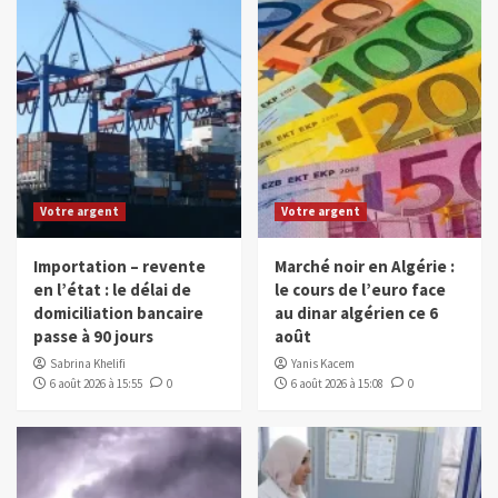
Votre argent
Votre argent
Importation – revente
Marché noir en Algérie :
en l’état : le délai de
le cours de l’euro face
domiciliation bancaire
au dinar algérien ce 6
passe à 90 jours
août
Sabrina Khelifi
Yanis Kacem
6 août 2026 à 15:55
0
6 août 2026 à 15:08
0