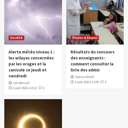
Société
Études & Emploi
Alerte météo niveau 1 :
Résultats du concours
les wilayas concernées
des enseignants :
par les orages et la
comment consulter la
canicule ce jeudi et
liste des admis
vendredi
Sabrina Khelifi
6 août 2026 à 13:09
0
Lyes Bensaïd
6 août 2026 à 14:22
0