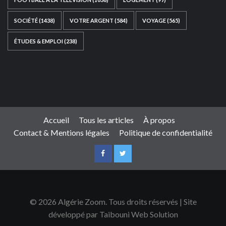
SOCIÉTÉ
(1438)
VOTRE ARGENT
(584)
VOYAGE
(565)
ÉTUDES & EMPLOI
(238)
Ce site web a été développé par
TAIBOUNI WEB
SOLUTION
|
https://taibouniwebsolution.com
Accueil
Tous les articles
À propos
Contact & Mentions légales
Politique de confidentialité
© 2026 Algérie Zoom. Tous droits réservés | Site
développé par Taibouni Web Solution