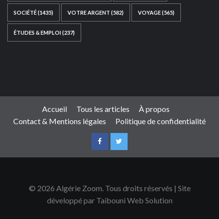
SOCIÉTÉ
(1435)
VOTRE ARGENT
(582)
VOYAGE
(565)
ÉTUDES & EMPLOI
(237)
Ce site web a été développé par
TAIBOUNI WEB
SOLUTION
|
https://taibouniwebsolution.com
Accueil
Tous les articles
À propos
Contact & Mentions légales
Politique de confidentialité
© 2026 Algérie Zoom. Tous droits réservés | Site
développé par Taibouni Web Solution