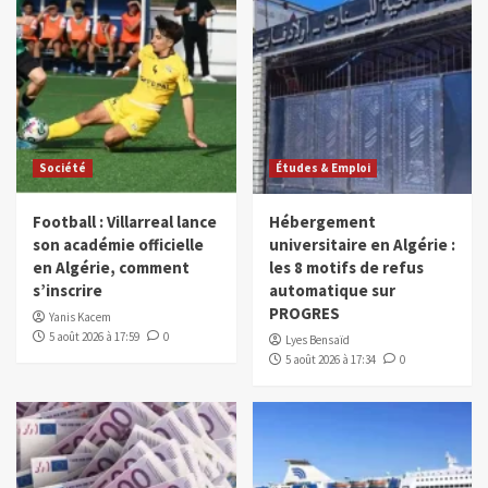
Société
Études & Emploi
Football : Villarreal lance
Hébergement
son académie officielle
universitaire en Algérie :
en Algérie, comment
les 8 motifs de refus
s’inscrire
automatique sur
PROGRES
Yanis Kacem
5 août 2026 à 17:59
0
Lyes Bensaïd
5 août 2026 à 17:34
0