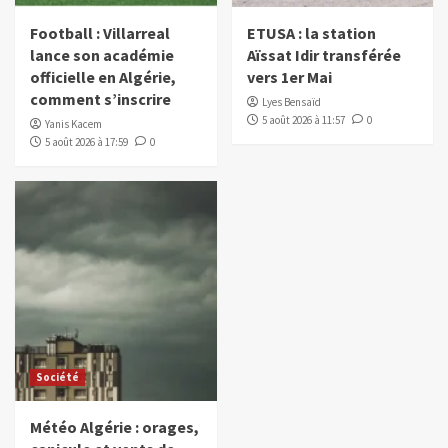
Football : Villarreal
ETUSA : la station
lance son académie
Aïssat Idir transférée
officielle en Algérie,
vers 1er Mai
comment s’inscrire
Lyes Bensaïd
5 août 2026 à 11:57
0
Yanis Kacem
5 août 2026 à 17:59
0
Société
Météo Algérie : orages,