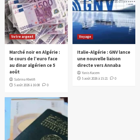
Votre argent
Voyage
Marché noir en Algérie :
Italie-Algérie : GNV lance
le cours de l’euro face
une nouvelle liaison
au dinar algérien ce 5
directe vers Annaba
août
Yanis Kacem
5 août 2026 à 15:21
0
Sabrina Khelifi
5 août 2026 à 16:08
0