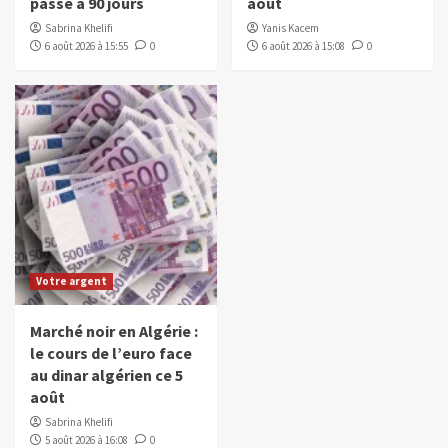
passe à 90 jours
août
Sabrina Khelifi
Yanis Kacem
6 août 2026 à 15:55
0
6 août 2026 à 15:08
0
Votre argent
Marché noir en Algérie :
le cours de l’euro face
au dinar algérien ce 5
août
Sabrina Khelifi
5 août 2026 à 16:08
0