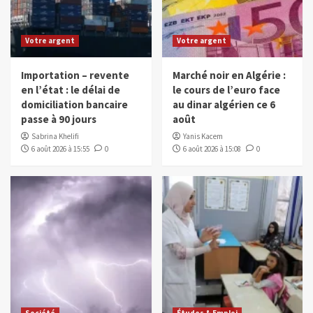
Votre argent
Votre argent
Importation – revente
Marché noir en Algérie :
en l’état : le délai de
le cours de l’euro face
domiciliation bancaire
au dinar algérien ce 6
passe à 90 jours
août
Sabrina Khelifi
Yanis Kacem
6 août 2026 à 15:55
0
6 août 2026 à 15:08
0
Société
Études & Emploi