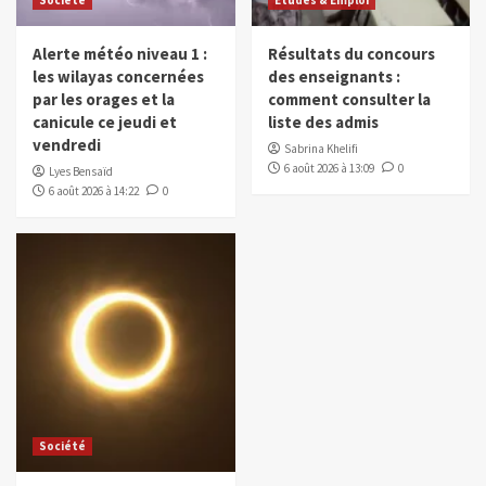
Alerte météo niveau 1 :
Résultats du concours
les wilayas concernées
des enseignants :
par les orages et la
comment consulter la
canicule ce jeudi et
liste des admis
vendredi
Sabrina Khelifi
6 août 2026 à 13:09
0
Lyes Bensaïd
6 août 2026 à 14:22
0
Société