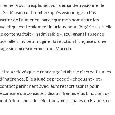
rienne, Royal a expliqué avoir demandé à visionner le
 Sa décision est tombée après visionnage : « Pas
citer de l’audience, parce que mon nom attire les
 et qui est totalement injurieux pour l’Algérie », a-t-elle
 le contenu était « inadmissible », soulignant l’absence
pos, elle a invité à imaginer la réaction française si une
rtage similaire sur Emmanuel Macron.
stre a relevé que le reportage jetait « le discrédit sur les
d’ingérence. Elle a jugé ce procédé « choquant » et «
n contact permanent avec leurs ressortissants pour
 mécanisme qui consiste à disqualifier les élus binationaux
vient à deux mois des élections municipales en France, ce