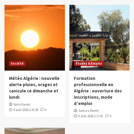
Société
Études & Emploi
Météo Algérie : nouvelle
Formation
alerte pluies, orages et
professionnelle en
canicule ce dimanche et
Algérie : ouverture des
lundi
inscriptions, mode
d’emploi
Yanis Kacem
9 août 2026 à 10:28
0
Sabrina Khelifi
8 août 2026 à 17:41
0