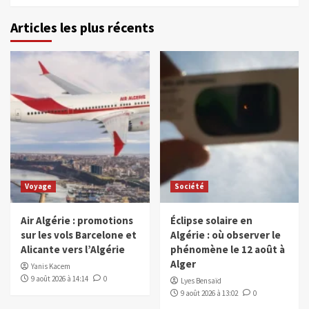
Articles les plus récents
Voyage
Société
Air Algérie : promotions
Éclipse solaire en
sur les vols Barcelone et
Algérie : où observer le
Alicante vers l’Algérie
phénomène le 12 août à
Alger
Yanis Kacem
9 août 2026 à 14:14
0
Lyes Bensaïd
9 août 2026 à 13:02
0