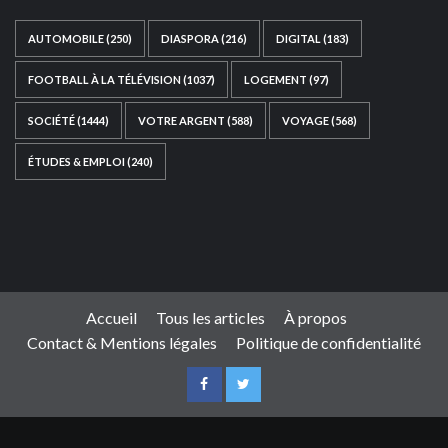
AUTOMOBILE
(250)
DIASPORA
(216)
DIGITAL
(183)
FOOTBALL À LA TÉLÉVISION
(1037)
LOGEMENT
(97)
SOCIÉTÉ
(1444)
VOTRE ARGENT
(588)
VOYAGE
(568)
ÉTUDES & EMPLOI
(240)
Ce site web a été développé par
TAIBOUNI WEB
SOLUTION
|
https://taibouniwebsolution.com
Accueil
Tous les articles
À propos
Contact & Mentions légales
Politique de confidentialité