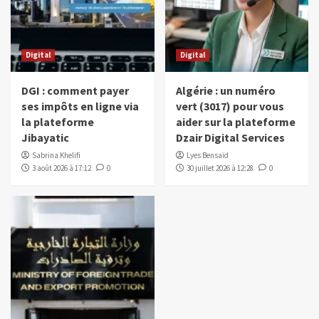
Digital
Digital
DGI : comment payer
Algérie : un numéro
ses impôts en ligne via
vert (3017) pour vous
la plateforme
aider sur la plateforme
Jibayatic
Dzair Digital Services
Sabrina Khelifi
Lyes Bensaïd
3 août 2026 à 17:12
0
30 juillet 2026 à 12:28
0