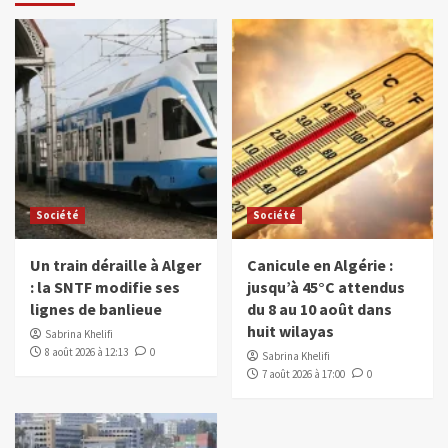
Société
Société
Un train déraille à Alger
Canicule en Algérie :
: la SNTF modifie ses
jusqu’à 45°C attendus
lignes de banlieue
du 8 au 10 août dans
huit wilayas
Sabrina Khelifi
8 août 2026 à 12:13
0
Sabrina Khelifi
7 août 2026 à 17:00
0