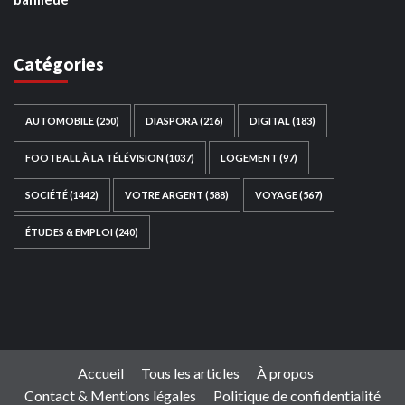
Catégories
AUTOMOBILE
(250)
DIASPORA
(216)
DIGITAL
(183)
FOOTBALL À LA TÉLÉVISION
(1037)
LOGEMENT
(97)
SOCIÉTÉ
(1442)
VOTRE ARGENT
(588)
VOYAGE
(567)
ÉTUDES & EMPLOI
(240)
Ce site web a été développé par
TAIBOUNI WEB
SOLUTION
|
https://taibouniwebsolution.com
Accueil
Tous les articles
À propos
Contact & Mentions légales
Politique de confidentialité