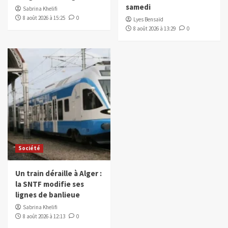
samedi
Sabrina Khelifi
8 août 2026 à 15:25
0
Lyes Bensaïd
8 août 2026 à 13:29
0
Société
Un train déraille à Alger :
la SNTF modifie ses
lignes de banlieue
Sabrina Khelifi
8 août 2026 à 12:13
0